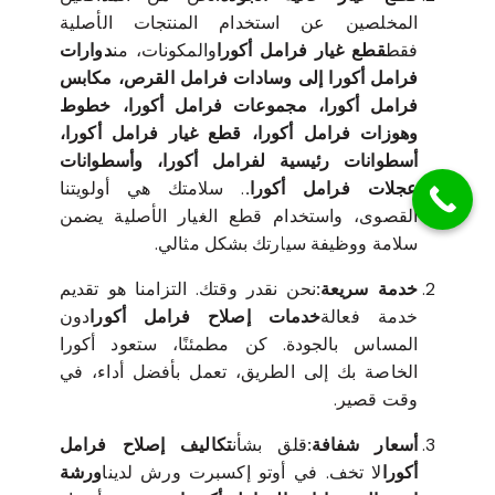
المخلصين عن استخدام المنتجات الأصلية
فقط
قطع غيار فرامل أكورا
والمكونات، من
دوارات
فرامل أكورا إلى وسادات فرامل القرص، مكابس
فرامل أكورا، مجموعات فرامل أكورا، خطوط
وهوزات فرامل أكورا، قطع غيار فرامل أكورا،
أسطوانات رئيسية لفرامل أكورا، وأسطوانات
عجلات فرامل أكورا.
. سلامتك هي أولويتنا
القصوى، واستخدام قطع الغيار الأصلية يضمن
سلامة ووظيفة سيارتك بشكل مثالي.
خدمة سريعة:
نحن نقدر وقتك. التزامنا هو تقديم
خدمة فعالة
خدمات إصلاح فرامل أكورا
دون
المساس بالجودة. كن مطمئنًا، ستعود أكورا
الخاصة بك إلى الطريق، تعمل بأفضل أداء، في
وقت قصير.
أسعار شفافة:
قلق بشأن
تكاليف إصلاح فرامل
أكورا
لا تخف. في أوتو إكسبرت ورش لدينا
ورشة