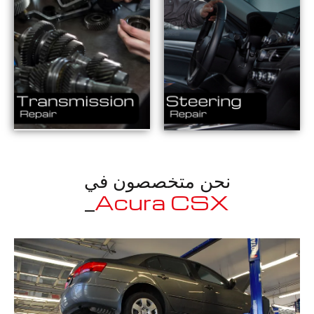
نحن متخصصون في
_
Acur
معروف لما ذكر أعلاه