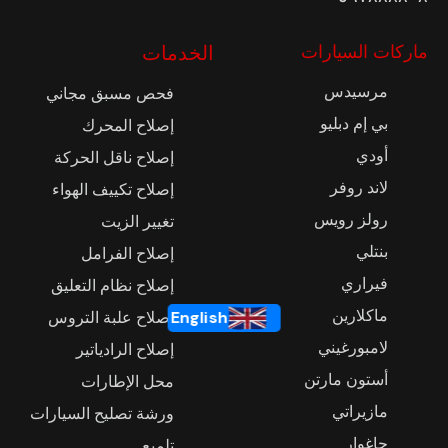
ماركات السيارات
الخدمات
مرسيدس
فحص مسبق مجاني
بي إم دبليو
إصلاح المحرك
أودي
إصلاح ناقل الحركة
لاند روفر
إصلاح تكييف الهواء
رولز رويس
تغيير الزيت
بنتلي
إصلاح الفرامل
فيراري
إصلاح نظام التعليق
ماكلارين
إصلاح علبة التروس
English
لامبورغيني
إصلاح الرادياتير
أستون مارتن
محل الإطارات
مازيراتي
ورشة تصليح السيارات
جاغوار
تلميع