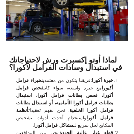
لماذا أوتو إكسبرت ورش لاحتياجاتك
في استبدال وسادات الفرامل لأكورا؟
خبرة أكورا:
فريقنا يتكون من معتمدين
خبراء فرامل
أكيورا
مع خبرة واسعة، سواء كانت
فحص فرامل
أكورا، فحص بطانات فرامل أكورا، استبدال
بطانات فرامل أكورا الأمامية، أو استبدال بطانات
فرامل أكورا الخلفية
. نحن نفهم تعقيدات
أنظمة
فرامل أكورا
واستخدام أحدث أدوات تشخيص
المكابح لحل سريع لـ
مشاكل فرامل أكورا
.
قطع غيار عالية الجودة:
نحن من المدافعين