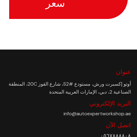
سعر
عنوان
أوتو إكسبرت ورش، مستودع #S2، شارع القوز 20C، المنطقة
الصناعية 2، دبي، الإمارات العربية المتحدة
البريد الإلكتروني
info@autoexpertworkshop.ae
اتصل الآن
٠٥٦٧٨٨٨٨٠٨