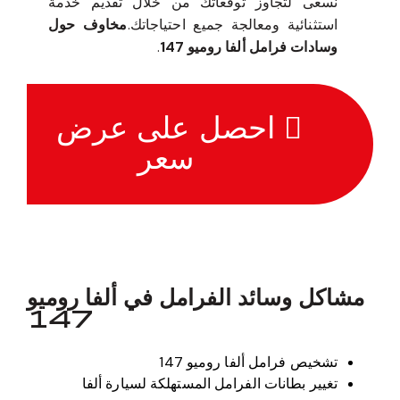
نسعى لتجاوز توقعاتك من خلال تقديم خدمة
استثنائية ومعالجة جميع احتياجاتك.
مخاوف حول
وسادات فرامل ألفا روميو 147
.
احصل على عرض
سعر
مشاكل وسائد الفرامل في ألفا روميو
147
تشخيص فرامل ألفا روميو 147
تغيير بطانات الفرامل المستهلكة لسيارة ألفا