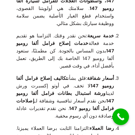
147، وأسطوانات العجلات للفرامل لسيارة ألفا
روميو 147
. سلامتك هي أولويتنا القصوى،
واستخدام قطع الغيار الأصلية يضمن سلامة
ووظيفة سيارتك بشكل مثالي.
خدمة سريعة:
نحن نقدر وقتك. التزامنا هو تقديم
خدمة فعالة
خدمات إصلاح فرامل ألفا روميو
147
بدون المساس بالجودة. كن مطمئنًا، ستعود
ألفا روميو 147 الخاصة بك إلى الطريق، تعمل
بأفضل أداء، في وقت قصير.
أسعار شفافة:
قلق بشأن
تكاليف إصلاح فرامل ألفا
روميو 147
لا تخف. في أوتو إكسبرت ورش
لدينا
ورشة استبدال بطانات فرامل ألفا روميو
147
نحن نقدم أسعار تنافسية وشفافة لـ
إصلاحات
فرامل ألفا روميو 147
. نحن نقدم تقديرات عادلة
وصادقة دون أي رسوم مخفية.
رضا العملاء:
التزامنا الثابت برضا العملاء يميزنا.