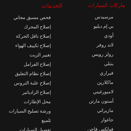
ماركات السيارات
الخدمات
مرسيدس
فحص مسبق مجاني
بي إم دبليو
إصلاح المحرك
أودي
إصلاح ناقل الحركة
لاند روفر
إصلاح تكييف الهواء
رولز رويس
تغيير الزيت
بنتلي
إصلاح الفرامل
فيراري
إصلاح نظام التعليق
ماكلارين
إصلاح علبة التروس
لامبورغيني
إصلاح الرادياتير
أستون مارتن
محل الإطارات
مازيراتي
ورشة تصليح السيارات
جاغوار
تلميع
فولكس فاجن
تفصيل السيارات