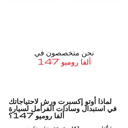
نحن متخصصون في
ألفا روميو 147
معروف لما ذكر أعلاه
لماذا أوتو إكسبرت ورش لاحتياجاتك
في استبدال وسادات الفرامل لسيارة
ألفا روميو 147؟