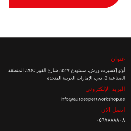
عنوان
أوتو إكسبرت ورش، مستودع #S2، شارع القوز 20C، المنطقة
الصناعية 2، دبي، الإمارات العربية المتحدة
البريد الإلكتروني
info@autoexpertworkshop.ae
اتصل الآن
٠٥٦٧٨٨٨٨٠٨