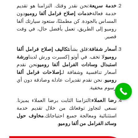
خدمة سريعة:
نحن نقدر وقتك. التزامنا هو تقديم
خدمة فعالة
خدمات إصلاح فرامل ألفا روميو
دون
المساس بالجودة. كن مطمئنًا، ستعود سيارتك ألفا
روميو إلى الطريق، تعمل بأفضل حال، في وقت
قصير.
أسعار شفافة:
قلق بشأن
تكاليف إصلاح فرامل ألفا
روميو
لا تخف. في أوتو إكسبرت ورش لدينا
ورشة
استبدال وسادات الفرامل ألفا روميو
نحن نقدم
أسعار تنافسية وشفافة لـ
إصلاحات فرامل ألفا
روميو
. نحن نقدم تقديرات عادلة وصادقة دون أي
رسوم مخفية.
رضا العملاء:
التزامنا الثابت برضا العملاء يميزنا.
نسعى لتجاوز توقعاتك من خلال تقديم خدمة
استثنائية ومعالجة جميع احتياجاتك.
مخاوف حول
وسائد الفرامل من ألفا روميو
.