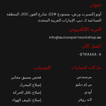
عنوان
أوتو إكسبرت ورش، مستودع #S2، شارع القوز 20C، المنطقة
الصناعية 2، دبي، الإمارات العربية المتحدة
البريد الإلكتروني
info@autoexpertworkshop.ae
اتصل الآن
٠٥٦٧٨٨٨٨٠٨
ماركات السيارات
الخدمات
مرسيدس
فحص مسبق مجاني
بي إم دبليو
إصلاح المحرك
أودي
إصلاح ناقل الحركة
لاند روفر
إصلاح تكييف الهواء