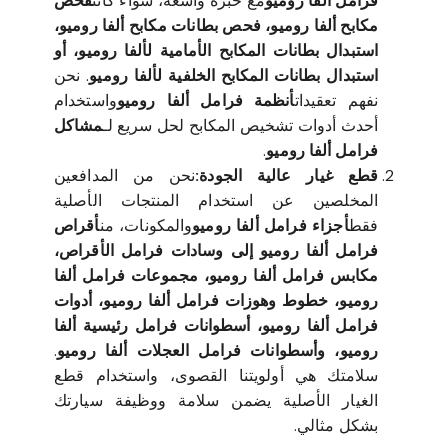
فرامل ألفا روميو
مع خبرة واسعة، سواء كانت
فحص
مكابح ألفا روميو، فحص بطانات مكابح ألفا روميو،
استبدال بطانات المكابح الأمامية لألفا روميو، أو
استبدال بطانات المكابح الخلفية لألفا روميو
. نحن
نفهم تعقيدات
أنظمة فرامل ألفا روميو
واستخدام
أحدث أدوات تشخيص المكابح لحل سريع لـ
مشاكل
فرامل ألفا روميو
.
قطع غيار عالية الجودة:
نحن من المدافعين
المخلصين عن استخدام المنتجات الأصلية
فقط
أجزاء فرامل ألفا روميو
والمكونات، من
أقراص
فرامل ألفا روميو إلى وسادات فرامل الأقراص،
مكابس فرامل ألفا روميو، مجموعات فرامل ألفا
روميو، خطوط وهوزات فرامل ألفا روميو، أدوات
فرامل ألفا روميو، أسطوانات فرامل رئيسية ألفا
روميو، وأسطوانات فرامل العجلات ألفا روميو
.
سلامتك هي أولويتنا القصوى، واستخدام قطع
الغيار الأصلية يضمن سلامة ووظيفة سيارتك
بشكل مثالي.