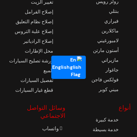
رولز رويس
تغيير الزيت
بنتلي
إصلاح الفرامل
فيراري
إصلاح نظام التعليق
ماكلارين
إصلاح علبة التروس
لامبورغيني
إصلاح الرادياتير
أستون مارتن
محل الإطارات
مازيراتي
ورشة تصليح السيارات
English
جاغوار
تلميع
فولكس فاجن
تفصيل السيارات
ميني كوبر
قطع غيار السيارات
أنواع
وسائل التواصل
الاجتماعي
خدمة كبيرة
واتساب
خدمة بسيطة