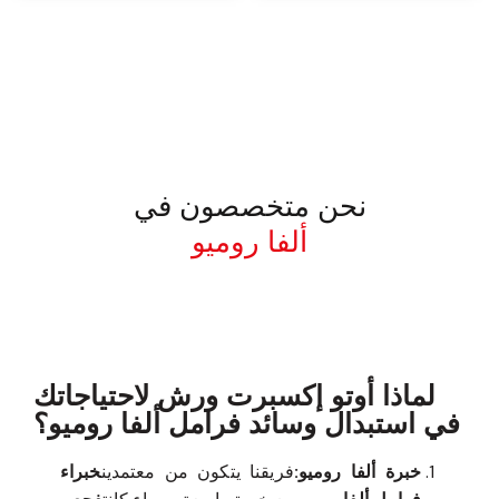
نحن متخصصون في
ألفا روميو
معروف لما ذكر أعلاه
لماذا أوتو إكسبرت ورش لاحتياجاتك
في استبدال وسائد فرامل ألفا روميو؟
خبرة ألفا روميو:
فريقنا يتكون من معتمدين
خبراء