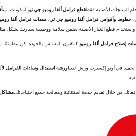
م المنتجات الأصلية فقط
قطع فرامل ألفا روميو جي تي
والمكونات، من
أق
، خطوط وأقواس فرامل ألفا روميو جي تي، معدات فرامل ألفا روميو
 واستخدام قطع الغيار الأصلية يضمن سلامة ووظيفة سيارتك بشكل مثا
ات إصلاح فرامل ألفا روميو GT
دون المساس بالجودة. كن مطمئنًا، س
 تخف. في أوتو إكسبرت ورش لدينا
ورشة استبدال وسادات الفرامل لألفا 
ية.
توقعاتك من خلال تقديم خدمة استثنائية ومعالجة جميع احتياجاتك.
مشاكل و