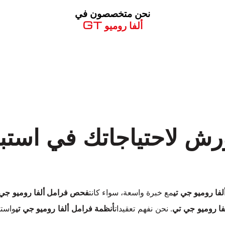
نحن متخصصون في
ألفا روميو GT
معروف لما ذكر أعلاه
ورش لاحتياجاتك في استب
لفا روميو جي تي
مع خبرة واسعة، سواء كانت
فحص فرامل ألفا روميو جي 
لفا روميو جي تي
. نحن نفهم تعقيدات
أنظمة فرامل ألفا روميو جي تي
واستخ