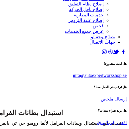
إصلاح نظام التعليق
إصلاح ناقل الحركة
خدمات البطارية
إصلاح علبة التروس
فحص
عرض جميع الخدمات
نصائح وحقائق
جهات الاتصال
هل لديك مشروع؟
info@autoexpertworkshop.ae
هل ترغب في العمل معنا؟
إرسال ملخص
استبدال بطانات الفرام
هل تريد شراء معدات؟
اذهب إلى المتجر
تبحث عن “
استبدال وسادات الفرامل لألفا روميو جي تي بالق