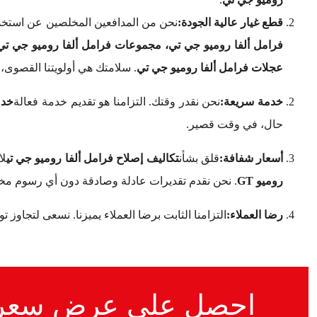
قطع غيار عالية الجودة:
نحن من المدافعين المخلصين عن استخدا
فرامل ألفا روميو جي تي، مجموعات فرامل ألفا روميو جي تي
عجلات فرامل ألفا روميو جي تي
. سلامتك هي أولويتنا القصوى،
خدمة سريعة:
نحن نقدر وقتك. التزامنا هو تقديم خدمة فعالة
خدم
حال، في وقت قصير.
أسعار شفافة:
قلق بشأن
تكاليف إصلاح فرامل ألفا روميو جي تي
لا
روميو GT
. نحن نقدم تقديرات عادلة وصادقة دون أي رسوم مخف
رضا العملاء:
التزامنا الثابت برضا العملاء يميزنا. نسعى لتجاوز 
احصل على عرض سعر