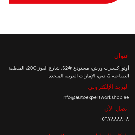
عنوان
أوتو إكسبرت ورش، مستودع #S2، شارع القوز 20C، المنطقة
الصناعية 2، دبي، الإمارات العربية المتحدة
البريد الإلكتروني
info@autoexpertworkshop.ae
اتصل الآن
٠٥٦٧٨٨٨٨٠٨