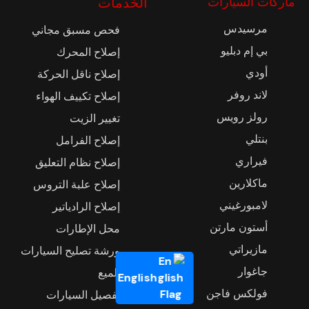
ماركات السيارات
الخدمات
مرسيدس
فحص مسبق مجاني
بي إم دبليو
إصلاح المحرك
أودي
إصلاح ناقل الحركة
لاند روفر
إصلاح تكييف الهواء
رولز رويس
تغيير الزيت
بنتلي
إصلاح الفرامل
فيراري
إصلاح نظام التعليق
ماكلارين
إصلاح علبة التروس
لامبورغيني
إصلاح الرادياتير
أستون مارتن
محل الإطارات
مازيراتي
ورشة تصليح السيارات
English
جاغوار
تلميع