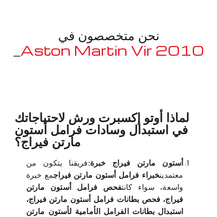
نحن متخصصون في
2010 Aston Martin
_
Virage
معروف لما ذكر أعلاه
لماذا أوتو إكسبرت ورش لاحتياجاتك
في استبدال وسادات فرامل أستون
مارتن فيراج؟
أستون مارتن فيراج خبرة:
فريقنا يتكون من
معتمدين
خبراء فرامل أستون مارتن فيراج
مع خبرة
واسعة، سواء كانت
فحص فرامل أستون مارتن
فيراج، فحص بطانات فرامل أستون مارتن فيراج،