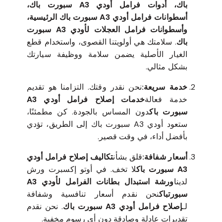
باك، أدوات فرامل أودي A3 سبورت باك،
أسطوانات فرامل أودي A3 سبورت باك الرئيسية،
وأسطوانات فرامل العجلات لأودي A3 سبورت
باك
. سلامتك هي أولويتنا القصوى، واستخدام قطع
الغيار الأصلية يضمن سلامة ووظيفة سيارتك
بشكل مثالي.
خدمة سريعة:
نحن نقدر وقتك. التزامنا هو تقديم
خدمة فعالة
خدمات إصلاح فرامل أودي A3
سبورت باك
دون المساس بالجودة. كن مطمئنًا،
ستعود أودي A3 سبورت باك إلى الطريق، تؤدي
بأفضل أداء، في وقت قصير.
أسعار شفافة:
قلق بشأن
تكاليف إصلاح فرامل أودي
A3 سبورت باك
لا تخف. في أوتو إكسبرت ورش
لدينا
ورشة استبدال بطانات الفرامل لأودي A3
سبورتباك
نحن نقدم أسعار تنافسية وشفافة
لـ
إصلاح فرامل أودي A3 سبورت باك
. نحن نقدم
تقديرات عادلة وصادقة دون أي رسوم مخفية.