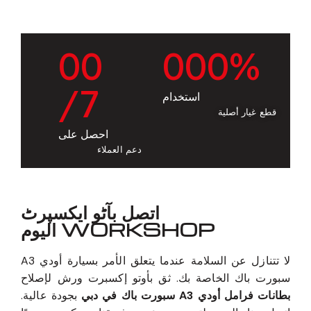
0
0
0
0
0
%
/7
استخدام
قطع غيار أصلية
احصل على
دعم العملاء
اتصل بآٹو ایکسپرٹ
WORKSHOP اليوم
لا تتنازل عن السلامة عندما يتعلق الأمر بسيارة أودي A3
سبورت باك الخاصة بك. ثق بأوتو إكسبرت ورش لإصلاح
بطانات فرامل أودي A3 سبورت باك في دبي
بجودة عالية.