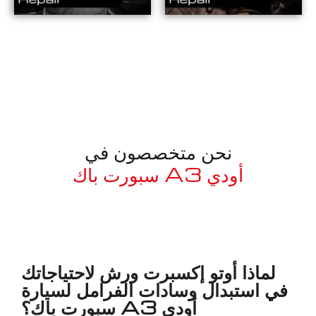
نحن متخصصون في
أودي A3 سبورت باك
معروف لما ذكر أعلاه
لماذا أوتو إكسبرت ورش لاحتياجاتك
في استبدال وسادات الفرامل لسيارة
أودي A3 سبورت باك؟