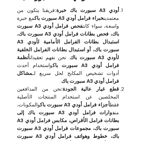
أودي A3 سبورت باك خبرة:
فريقنا يتكون من
معتمدين
خبراء فرامل أودي A3 سبورت باك
مع خبرة
واسعة، سواء كانت
فحص فرامل أودي A3 سبورت
باك، فحص بطانات فرامل أودي A3 سبورت باك،
استبدال بطانات الفرامل الأمامية لأودي A3
سبورت باك، أو استبدال بطانات الفرامل الخلفية
لأودي A3 سبورت باك
. نحن نفهم تعقيدات
أنظمة
فرامل أودي A3 سبورت باك
واستخدام أحدث
أدوات تشخيص المكابح لحل سريع لـ
مشاكل
فرامل أودي A3 سبورت باك
.
قطع غيار عالية الجودة:
نحن من المدافعين
المخلصين عن استخدام المنتجات الأصلية
فقط
أجزاء فرامل أودي A3 سبورت باك
والمكونات،
من
دوارات فرامل أودي A3 سبورت باك إلى
بطانات فرامل الأقراص، مكابس فرامل أودي A3
سبورت باك، مجموعات فرامل أودي A3 سبورت
باك، خطوط وهواتف فرامل أودي A3 سبورت