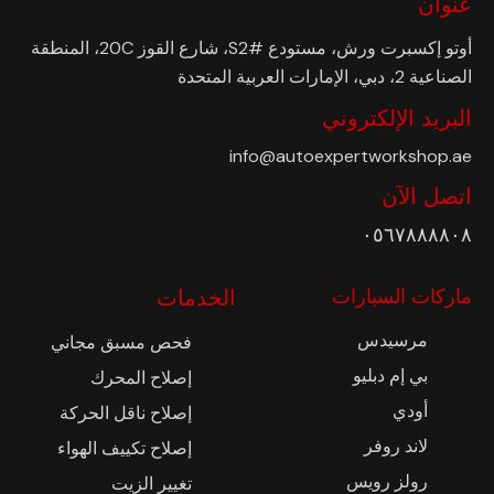
عنوان
أوتو إكسبرت ورش، مستودع #S2، شارع القوز 20C، المنطقة
الصناعية 2، دبي، الإمارات العربية المتحدة
البريد الإلكتروني
info@autoexpertworkshop.ae
اتصل الآن
٠٥٦٧٨٨٨٨٠٨
ماركات السيارات
الخدمات
مرسيدس
فحص مسبق مجاني
بي إم دبليو
إصلاح المحرك
أودي
إصلاح ناقل الحركة
لاند روفر
إصلاح تكييف الهواء
رولز رويس
تغيير الزيت