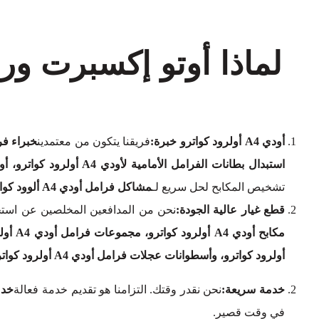
لماذا أوتو إكسبرت و
أودي A4 أولرود كواترو خبرة:
فريقنا يتكون من معتمدين
خبراء فرامل أود
استبدال بطانات الفرامل الأمامية لأودي A4 أولرود كواترو، أو استبدال بطانات الفرامل الخلفية لأودي A4 أولرود كواترو
تشخيص المكابح لحل سريع لـ
مشاكل فرامل أودي A4 ألوود كواترو
قطع غيار عالية الجودة:
نحن من المدافعين المخلصين عن استخد
أولرود كواترو، وأسطوانات عجلات فرامل أودي A4 أولرود كواترو
خدمة سريعة:
نحن نقدر وقتك. التزامنا هو تقديم خدمة فعالة
خدمات
في وقت قصير.