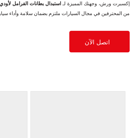
إكسبرت ورش، وجهتك المميزة لـ
استبدال بطانات الفرامل لأودي A4 أولرود كواترو في دب
من المحترفين في مجال السيارات ملتزم بضمان سلامة وأداء سيارتك أودي A4 أولرود كواترو
اتصل الآن