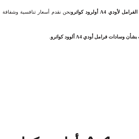
ودي A4 أولرود كواترو
نحن نقدم أسعار تنافسية وشفافة
ن وسادات فرامل أودي A4 ألوود كواترو
.