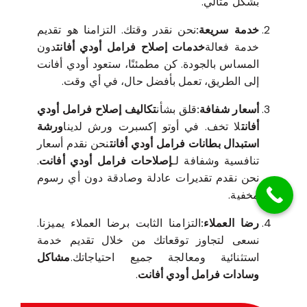
بشكل مثالي.
خدمة سريعة:
نحن نقدر وقتك. التزامنا هو تقديم
خدمة فعالة
خدمات إصلاح فرامل أودي أفانت
دون
المساس بالجودة. كن مطمئنًا، ستعود أودي أفانت
إلى الطريق، تعمل بأفضل حال، في أي وقت.
أسعار شفافة:
قلق بشأن
تكاليف إصلاح فرامل أودي
أفانت
لا تخف. في أوتو إكسبرت ورش لدينا
ورشة
استبدال بطانات فرامل أودي أفانت
نحن نقدم أسعار
تنافسية وشفافة لـ
إصلاحات فرامل أودي أفانت
.
نحن نقدم تقديرات عادلة وصادقة دون أي رسوم
مخفية.
رضا العملاء:
التزامنا الثابت برضا العملاء يميزنا.
نسعى لتجاوز توقعاتك من خلال تقديم خدمة
استثنائية ومعالجة جميع احتياجاتك.
مشاكل
وسادات فرامل أودي أفانت
.