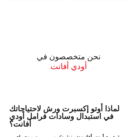
نحن متخصصون في
أودي أفانت
معروف لما ذكر أعلاه
لماذا أوتو إكسبرت ورش لاحتياجاتك
في استبدال وسادات فرامل أودي
أفانت؟