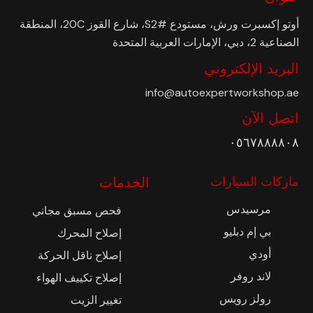
أوتو إكسبرت ورش، مستودع #S2، شارع القوز 20C، المنطقة
الصناعية 2، دبي، الإمارات العربية المتحدة
البريد الإلكتروني
info@autoexpertworkshop.ae
اتصل الآن
٠٥٦٧٨٨٨٨٠٨
ماركات السيارات
الخدمات
مرسيدس
فحص مسبق مجاني
بي إم دبليو
إصلاح المحرك
أودي
إصلاح ناقل الحركة
لاند روفر
إصلاح تكييف الهواء
رولز رويس
تغيير الزيت