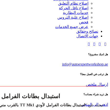
إصلاح نظام التعليق
إصلاح ناقل الحركة
خدمات البطارية
إصلاح علبة التروس
فحص
عرض جميع الخدمات
نصائح وحقائق
جهات الاتصال
هل لديك مشروع؟
info@autoexpertworkshop.ae
هل ترغب في العمل معنا؟
إرسال ملخص
استبدال بطانات الفرامل لأودي ت
هل تريد شراء معدات؟
اذهب إلى المتجر
تبحث عن “
استبدال بطانات الفرامل لأودي TT Mk1 بالقرب مني