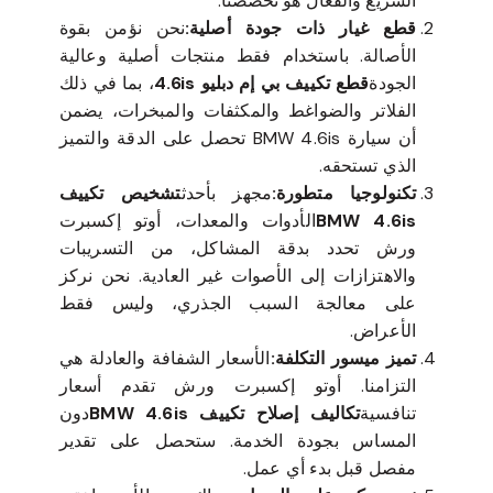
السريع والفعال هو تخصصنا.
قطع غيار ذات جودة أصلية:
نحن نؤمن بقوة
الأصالة. باستخدام فقط منتجات أصلية وعالية
الجودة
قطع تكييف بي إم دبليو 4.6is
، بما في ذلك
الفلاتر والضواغط والمكثفات والمبخرات، يضمن
أن سيارة BMW 4.6is تحصل على الدقة والتميز
الذي تستحقه.
تكنولوجيا متطورة:
مجهز بأحدث
تشخيص تكييف
BMW 4.6is
الأدوات والمعدات، أوتو إكسبرت
ورش تحدد بدقة المشاكل، من التسريبات
والاهتزازات إلى الأصوات غير العادية. نحن نركز
على معالجة السبب الجذري، وليس فقط
الأعراض.
تميز ميسور التكلفة:
الأسعار الشفافة والعادلة هي
التزامنا. أوتو إكسبرت ورش تقدم أسعار
تنافسية
تكاليف إصلاح تكييف BMW 4.6is
دون
المساس بجودة الخدمة. ستحصل على تقدير
مفصل قبل بدء أي عمل.