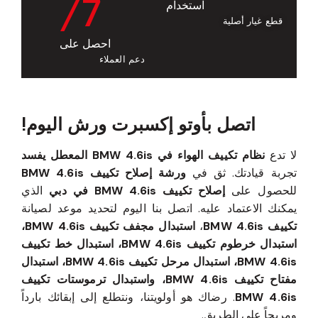
/7
استخدام
قطع غيار أصلية
احصل على
دعم العملاء
اتصل بأوتو إكسبرت ورش اليوم!
لا تدع
نظام تكييف الهواء في BMW 4.6is المعطل يفسد
تجربة قيادتك. ثق في
ورشة إصلاح تكييف BMW 4.6is
للحصول على
إصلاح تكييف BMW 4.6is في دبي
الذي
يمكنك الاعتماد عليه. اتصل بنا اليوم لتحديد موعد لصيانة
تكييف BMW 4.6is
،
استبدال مجفف تكييف BMW 4.6is،
استبدال خرطوم تكييف BMW 4.6is، استبدال خط تكييف
BMW 4.6is، استبدال مرحل تكييف BMW 4.6is، استبدال
مفتاح تكييف BMW 4.6is، واستبدال ترموستات تكييف
BMW 4.6is
. رضاك هو أولويتنا، ونتطلع إلى إبقائك بارداً
ومريحاً على الطريق.