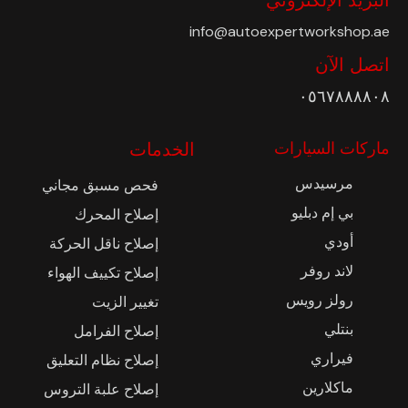
info@autoexpertworkshop.ae
اتصل الآن
٠٥٦٧٨٨٨٨٠٨
ماركات السيارات
الخدمات
مرسيدس
فحص مسبق مجاني
بي إم دبليو
إصلاح المحرك
أودي
إصلاح ناقل الحركة
لاند روفر
إصلاح تكييف الهواء
رولز رويس
تغيير الزيت
بنتلي
إصلاح الفرامل
فيراري
إصلاح نظام التعليق
ماكلارين
إصلاح علبة التروس