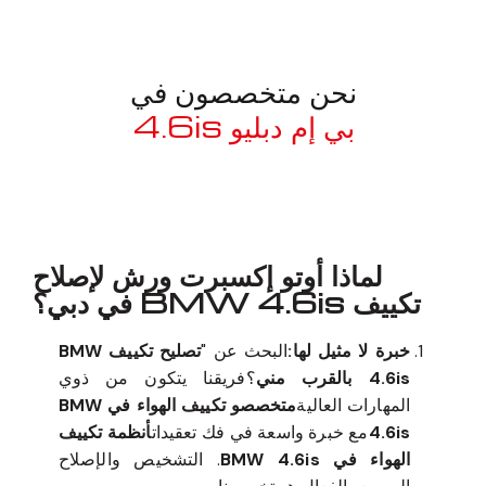
نحن متخصصون في
بي إم دبليو 4.6is
معروف لما ذكر أعلاه
لماذا أوتو إكسبرت ورش لإصلاح
تكييف BMW 4.6is في دبي؟
خبرة لا مثيل لها:
البحث عن "
تصليح تكييف BMW
4.6is بالقرب مني
؟فريقنا يتكون من ذوي
المهارات العالية
متخصصو تكييف الهواء في BMW
4.6is
مع خبرة واسعة في فك تعقيدات
أنظمة تكييف
الهواء في BMW 4.6is
. التشخيص والإصلاح