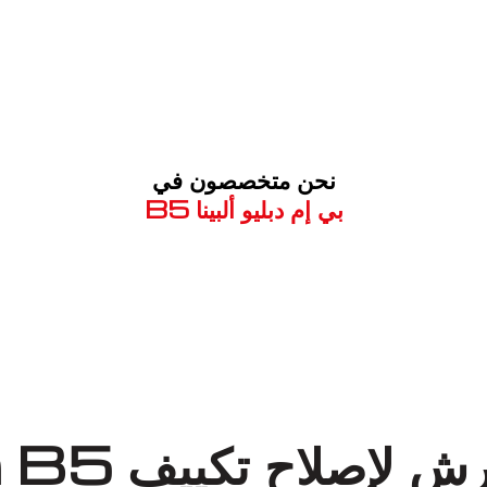
نحن متخصصون في
بي إم دبليو ألبينا B5
معروف لما ذكر أعلاه