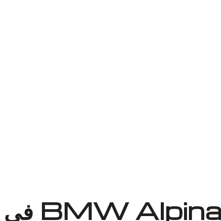
لماذا أوتو إكسبرت ورش لإصلاح تكييف BMW Alpina B5 في