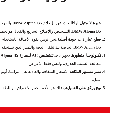
خبرة لا مثيل لها:
البحث عن "
إصلاح BMW Alpina B5 بالقرب مني
BMW Alpina B5
. التشخيص والإصلاح السريع والفعال هو تخصص
قطع غيار ذات جودة أصلية:
نحن نؤمن بقوة الأصالة. باستخدام 
BMW Alpina B5 الخاصة بك تتلقى الدقة والتميز الذي تستحقه.
تكنولوجيا متطورة:
مجهز بأحدث
تشخيص AC لسيارة BMW Alpina B5
معالجة السبب الجذري، وليس فقط الأعراض.
تميز ميسور التكلفة:
الأسعار الشفافة والعادلة هي التزامنا. أو
عمل.
نهج يركز على العميل:
رضاك هو الأهم. اختبر الاحترافية واللطف 