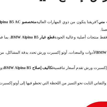
؟فريقنا يتكون من ذوي المهارات العالية
متخصصو BMW Alpina B5 AC
نا.
فقط منتجات أصلية وعالية الجودة
قطع غيار BMW Alpina B5
، بما ف
الأدوات والمعدات، أوتو إكسبرت ورش تحدد بدقة المشاكل، من ا
تو إكسبرت ورش تقدم أسعار تنافسية
تكاليف إصلاح BMW Alpina B5
دون
والتفاني الثابت نحو التميز من اللحظة التي تخطو فيها إلى أوتو إكسب