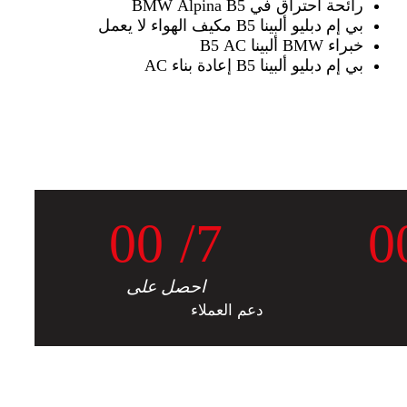
رائحة احتراق في BMW Alpina B5
بي إم دبليو ألبينا B5 مكيف الهواء لا يعمل
خبراء BMW ألبينا B5 AC
بي إم دبليو ألبينا B5 إعادة بناء AC
0
0
/7
0
احصل على
دعم العملاء