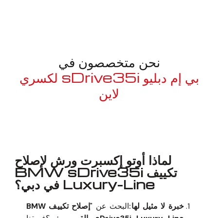
نحن متخصصون في
بي إم دبليو sDrive35i لكسري
لاين
معروف لما ذكر أعلاه
لماذا أوتو إكسبرت ورش لإصلاح
تكييف BMW sDrive35i
Luxury-Line في دبي؟
خبرة لا مثيل لها:
البحث عن "
إصلاح تكييف BMW