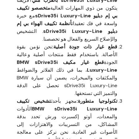
sDrive35i Luxury-Line بالقرب مني
؟فريقنا
يتكون من ذوي المهارات العالية
متخصصو تكييف
بي إم دبليو sDrive35i Luxury-Line
مع خبرة
واسعة في فك تعقيدات
أنظمة تكييف الهواء بي إم
دبليو sDrive35i Luxury-Line
. التشخيص
والإصلاح السريع والفعال هو تخصصنا.
قطع غيار ذات جودة أصلية:
نحن نؤمن بقوة
الأصالة. باستخدام فقط منتجات أصلية وعالية
الجودة
قطع غيار مكيف BMW sDrive35i
Luxury-Line
، بما في ذلك الفلاتر والضواغط
والمكثفات والمبخرات، يضمن أن سيارة BMW
sDrive35i Luxury-Line تحصل على الدقة
والتميز التي تستحقها.
تكنولوجيا متطورة:
مجهز بأحدث
تشخيص تكييف
BMW sDrive35i Luxury-Line
الأدوات
والمعدات، أوتو إكسبرت ورش تحدد بدقة
المشاكل، من التسريبات والاهتزازات إلى
الأصوات غير العادية. نحن نركز على معالجة