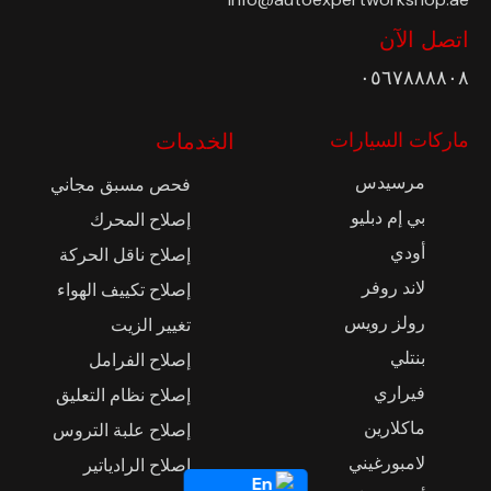
اتصل الآن
٠٥٦٧٨٨٨٨٠٨
ماركات السيارات
الخدمات
مرسيدس
فحص مسبق مجاني
بي إم دبليو
إصلاح المحرك
أودي
إصلاح ناقل الحركة
لاند روفر
إصلاح تكييف الهواء
رولز رويس
تغيير الزيت
بنتلي
إصلاح الفرامل
فيراري
إصلاح نظام التعليق
ماكلارين
إصلاح علبة التروس
لامبورغيني
إصلاح الرادياتير