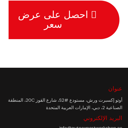
احصل على عرض
سعر
عنوان
أوتو إكسبرت ورش، مستودع #S2، شارع القوز 20C، المنطقة
الصناعية 2، دبي، الإمارات العربية المتحدة
البريد الإلكتروني
info@autoexpertworkshop.ae