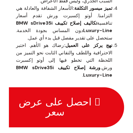
السبب الجذري، وليس فقط الأعراض.
تميز ميسور التكلفة:
الأسعار الشفافة والعادلة هي
التزامنا. أوتو إكسبرت ورش تقدم أسعار
تنافسية
تكاليف إصلاح تكييف BMW sDrive35i
Luxury-Line
دون المساس بجودة الخدمة.
ستحصل على تقدير مفصل قبل بدء أي عمل.
نهج يركز على العميل:
رضاك هو الأهم. اختبر
الاحترافية واللطف والتفاني الثابت نحو التميز من
اللحظة التي تخطو فيها إلى أوتو إكسبرت
ورش.
ورشة إصلاح تكييف BMW sDrive35i
.
Luxury-Line
احصل على عرض
سعر