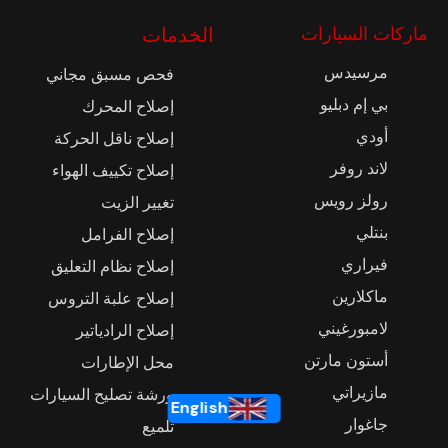
ماركات السيارات
الخدمات
مرسيدس
فحص مسبق مجاني
بي إم دبليو
إصلاح المحرك
أودي
إصلاح ناقل الحركة
لاند روفر
إصلاح تكييف الهواء
رولز رويس
تغيير الزيت
بنتلي
إصلاح الفرامل
فيراري
إصلاح نظام التعليق
ماكلارين
إصلاح علبة التروس
لامبورغيني
إصلاح الرادياتير
أستون مارتن
محل الإطارات
مازيراتي
ورشة تصليح السيارات
English
جاغوار
تلميع