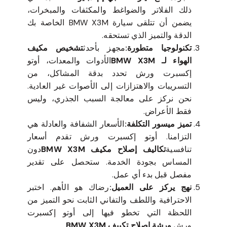
ذلك الفلاتر والضواغط والمكثفات والمبخرات،
يضمن أن تتلقى سيارة BMW X3M الخاصة بك
الدقة والتميز الذي تستحقه.
تكنولوجيا متطورة:
مجهز بأحدث
تشخيص مكيف
الهواء لـ BMW X3M
الأدوات والمعدات، أوتو
إكسبرت ورش تحدد بدقة المشاكل، من
التسريبات والاهتزازات إلى الأصوات غير العادية.
نحن نركز على معالجة السبب الجذري، وليس
فقط الأعراض.
تميز ميسور التكلفة:
الأسعار الشفافة والعادلة هي
التزامنا. أوتو إكسبرت ورش تقدم أسعار
تنافسية
تكاليف إصلاح مكيف BMW X3M
دون
المساس بجودة الخدمة. ستحصل على تقدير
مفصل قبل بدء أي عمل.
نهج يركز على العميل:
رضاك هو الأهم. اختبر
الاحترافية واللطف والتفاني الثابت نحو التميز من
اللحظة التي تخطو فيها إلى أوتو إكسبرت
ورش.
ورشة إصلاح تكييف BMW X3M
.