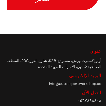
عنوان
أوتو إكسبرت ورش، مستودع #S2، شارع القوز 20C، المنطقة
الصناعية 2، دبي، الإمارات العربية المتحدة
البريد الإلكتروني
info@autoexpertworkshop.ae
اتصل الآن
٠٥٦٧٨٨٨٨٠٨