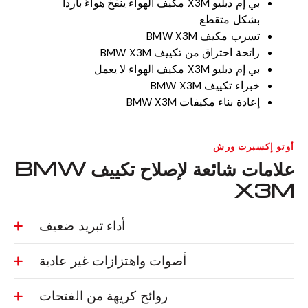
بي إم دبليو X3M مكيف الهواء ينفخ هواءً بارداً
بشكل متقطع
تسرب مكيف BMW X3M
رائحة احتراق من تكييف BMW X3M
بي إم دبليو X3M مكيف الهواء لا يعمل
خبراء تكييف BMW X3M
إعادة بناء مكيفات BMW X3M
أوتو إكسبرت ورش
علامات شائعة لإصلاح تكييف BMW
X3M
أداء تبريد ضعيف
أصوات واهتزازات غير عادية
روائح كريهة من الفتحات