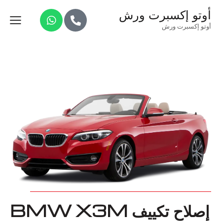
أوتو إكسبرت ورش
أوتو إكسبرت ورش
إصلاح تكييف BMW X3M