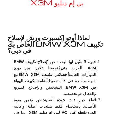
بي إم دبليو X3M
معروف لما ذكر أعلاه
لماذا أوتو إكسبرت ورش لإصلاح
تكييف BMW X3M الخاص بك
في دبي؟
خبرة لا مثيل لها:
البحث عن "
إصلاح تكييف BMW
X3M بالقرب مني
؟فريقنا يتكون من ذوي
المهارات العالية
أخصائيي تكييف BMW X3M
مع
خبرة واسعة في فك تعقيدات
أنظمة تكييف الهواء
في BMW X3M
. التشخيص والإصلاح السريع
والفعال هو تخصصنا.
قطع غيار ذات جودة أصلية:
نحن نؤمن بقوة
الأصالة. باستخدام فقط منتجات أصلية وعالية
الجودة
قطع غيار AC لبي إم دبليو X3M
، بما في