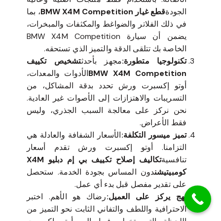
الجودة
قطع غيار BMW X4M Competition
، بما
في ذلك الفلاتر والضواغط والمكثفات والمبخرات،
يضمن أن سيارة BMW X4M Competition
الخاصة بك تتلقى الدقة والتميز الذي تستحقه.
تكنولوجيا متطورة:
مجهز بأحدث
تشخيص تكييف
BMW X4M Competition
الأدوات والمعدات،
أوتو إكسبرت ورش تحدد بدقة المشاكل، من
التسريبات والاهتزازات إلى الأصوات غير العادية.
نحن نركز على معالجة السبب الجذري، وليس
فقط الأعراض.
تميز ميسور التكلفة:
الأسعار الشفافة والعادلة هي
التزامنا. أوتو إكسبرت ورش تقدم أسعار
تنافسية
تكاليف إصلاح تكييف بي إم دبليو X4M
كومبيتيشن
دون المساس بجودة الخدمة. ستحصل
على تقدير مفصل قبل بدء أي عمل.
نهج يركز على العميل:
رضاك هو الأهم. اختبر
الاحترافية واللطف والتفاني الثابت نحو التميز من