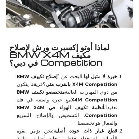
لماذا أوتو إكسبرت ورش لإصلاح
مكيف BMW X4M
Competition في دبي؟
خبرة لا مثيل لها:
البحث عن "
إصلاح تكييف BMW
X4M Competition بالقرب مني
؟فريقنا يتكون
من ذوي المهارات العالية
متخصصو تكييف BMW
X4M Competition
مع خبرة واسعة في فك
تعقيدات
أنظمة تكييف الهواء في BMW X4M
Competition
. التشخيص والإصلاح السريع
والفعال هو تخصصنا.
قطع غيار ذات جودة أصلية:
نحن نؤمن بقوة
الأصالة. باستخدام فقط منتجات أصلية وعالية