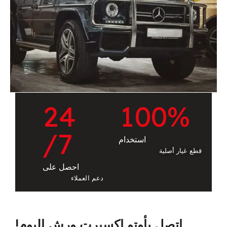
2
4
1
0
0
%
/7
استخدام
قطع غيار أصلية
احصل على
دعم العملاء
اتصل بأوتو إكسبرت ورش اليوم!