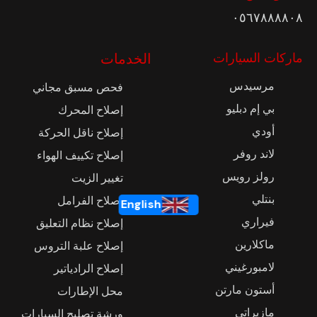
٠٥٦٧٨٨٨٨٠٨
ماركات السيارات
الخدمات
مرسيدس
فحص مسبق مجاني
بي إم دبليو
إصلاح المحرك
أودي
إصلاح ناقل الحركة
لاند روفر
إصلاح تكييف الهواء
رولز رويس
تغيير الزيت
بنتلي
إصلاح الفرامل
English
فيراري
إصلاح نظام التعليق
ماكلارين
إصلاح علبة التروس
لامبورغيني
إصلاح الرادياتير
أستون مارتن
محل الإطارات
مازيراتي
ورشة تصليح السيارات