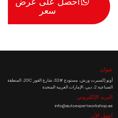
احصل على عرض
سعر
عنوان
أوتو إكسبرت ورش، مستودع #S2، شارع القوز 20C، المنطقة
الصناعية 2، دبي، الإمارات العربية المتحدة
البريد الإلكتروني
info@autoexpertworkshop.ae
اتصل الآن