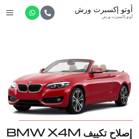
أوتو إكسبرت ورش
أوتو إكسبرت ورش
إصلاح تكييف BMW X4M