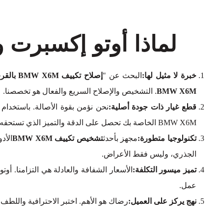
لماذا أوتو إكسبرت ورش لإص
خبرة لا مثيل لها:
البحث عن "
إصلاح تكييف BMW X6M بالقرب مني
BMW X6M
. التشخيص والإصلاح السريع والفعال هو تخصصنا.
قطع غيار ذات جودة أصلية:
نحن نؤمن بقوة الأصالة. باستخدام
BMW X6M الخاصة بك تحصل على الدقة والتميز الذي تستحقه.
تكنولوجيا متطورة:
مجهز بأحدث
تشخيص تكييف BMW X6M
الأد
الجذري، وليس فقط الأعراض.
تميز ميسور التكلفة:
الأسعار الشفافة والعادلة هي التزامنا. أ
عمل.
نهج يركز على العميل:
رضاك هو الأهم. اختبر الاحترافية واللطف 