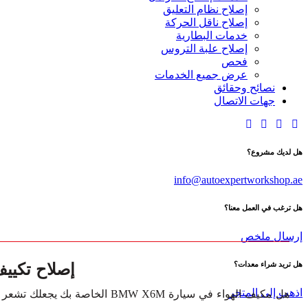
إصلاح نظام التعليق
إصلاح ناقل الحركة
خدمات البطارية
إصلاح علبة التروس
فحص
عرض جميع الخدمات
نصائح وحقائق
جهات الاتصال
هل لديك مشروع؟
info@autoexpertworkshop.ae
هل ترغب في العمل معنا؟
إرسال ملخص
إصلاح تكييف BMW X6M في
هل تريد شراء معدات؟
اذهب إلى المتجر
هل مكيف الهواء في سيارة BMW X6M ا