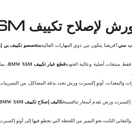
لاح تكييف BMW X6M في دبي؟
؟فريقنا يتكون من ذوي المهارات العالية
متخصصو تكييف بي إم دب
 فقط منتجات أصلية وعالية الجودة
قطع غيار تكييف BMW X6M
، بم
وات والمعدات، أوتو إكسبرت ورش تحدد بدقة المشاكل، من التسريبات و
وتو إكسبرت ورش تقدم أسعار تنافسية
تكاليف إصلاح تكييف BMW X6M
والتفاني الثابت نحو التميز من اللحظة التي تخطو فيها إلى أوتو إكسب