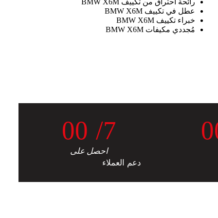
رائحة احتراق من تكييف BMW X6M
عطل في تكييف BMW X6M
خبراء تكييف BMW X6M
مُجددي مكيفات BMW X6M
0
0
/7
0
احصل على
دعم العملاء