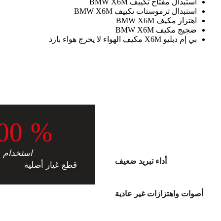
استبدال مفتاح تكييف BMW X6M
استبدال ترموستات تكييف BMW X6M
اهتزاز مكيف BMW X6M
ضجيج مكيف BMW X6M
بي إم دبليو X6M مكيف الهواء لا يخرج هواء بارد
0
0
%
استخدام
أداء تبريد ضعيف
قطع غيار أصلية
أصوات واهتزازات غير عادية