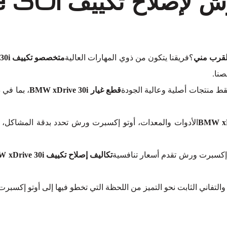
؟فريقنا يتكون من ذوي المهارات العالية
متخصصو تكييف BMW xDrive 30i
صنا.
قط منتجات أصلية وعالية الجودة
قطع غيار BMW xDrive 30i
الأدوات والمعدات، أوتو إكسبرت ورش تحدد بدقة المشاكل، من
تو إكسبرت ورش تقدم أسعار تنافسية
تكاليف إصلاح تكييف BMW xDrive 30i
والتفاني الثابت نحو التميز من اللحظة التي تخطو فيها إلى أوتو إكسب