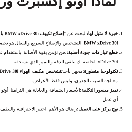
خبرة لا مثيل لها:
البحث عن "
إصلاح تكييف BMW xDrive 30i بالقرب مني
BMW xDrive 30i
. التشخيص والإصلاح السريع والفعال هو تخص
قطع غيار ذات جودة أصلية:
نحن نؤمن بقوة الأصالة. باستخدام ف
xDrive 30i الخاصة بك تتلقى الدقة والتميز الذي تستحقه.
تكنولوجيا متطورة:
مجهز بأحدث
تشخيص مكيف الهواء BMW xDrive 30i
معالجة السبب الجذري، وليس فقط الأعراض.
تميز ميسور التكلفة:
الأسعار الشفافة والعادلة هي التزامنا. أو
أي عمل.
نهج يركز على العميل:
رضاك هو الأهم. اختبر الاحترافية واللطف 