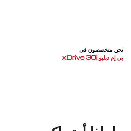
نحن متخصصون في
بي إم دبليو xDrive 30i
معروف لما ذكر أعلاه