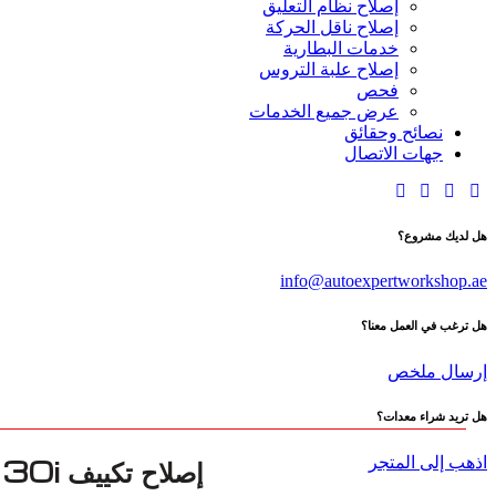
إصلاح نظام التعليق
إصلاح ناقل الحركة
خدمات البطارية
إصلاح علبة التروس
فحص
عرض جميع الخدمات
نصائح وحقائق
جهات الاتصال
هل لديك مشروع؟
info@autoexpertworkshop.ae
هل ترغب في العمل معنا؟
إرسال ملخص
هل تريد شراء معدات؟
إصلاح تكييف BMW xDrive 30i في دبي
اذهب إلى المتجر