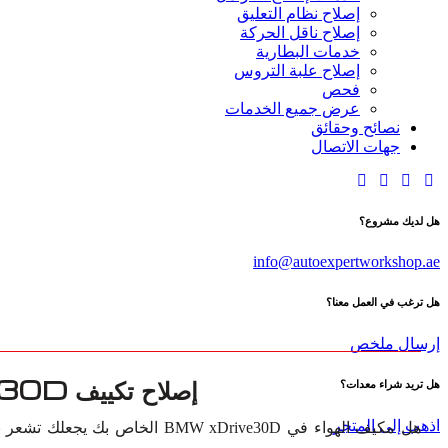
إصلاح نظام التعليق
إصلاح ناقل الحركة
خدمات البطارية
إصلاح علبة التروس
فحص
عرض جميع الخدمات
نصائح وحقائق
جهات الاتصال
هل لديك مشروع؟
info@autoexpertworkshop.ae
هل ترغب في العمل معنا؟
إرسال ملخص
إصلاح تكييف BMW xDrive30D في دبي
هل تريد شراء معدات؟
اذهب إلى المتجر
هل مكيف الهواء في BMW xDrive30D ال