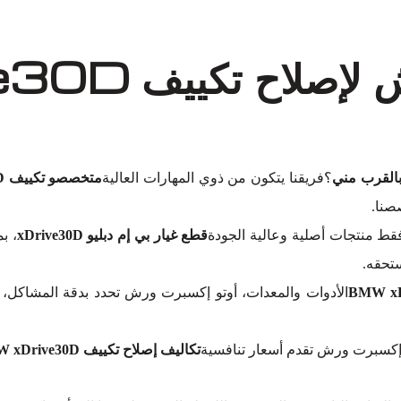
؟فريقنا يتكون من ذوي المهارات العالية
متخصصو تكييف BMW xDrive30D
صنا.
فقط منتجات أصلية وعالية الجودة
قطع غيار بي إم دبليو xDrive30D
، ب
الأدوات والمعدات، أوتو إكسبرت ورش تحدد بدقة المشاكل، م
تو إكسبرت ورش تقدم أسعار تنافسية
تكاليف إصلاح تكييف BMW xDrive30D