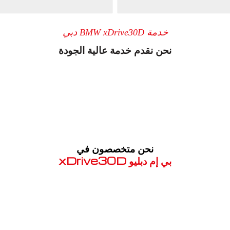
خدمة BMW xDrive30D دبي
نحن نقدم خدمة عالية الجودة
نحن متخصصون في
بي إم دبليو xDrive30D
معروف لما ذكر أعلاه