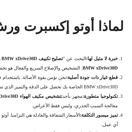
خبرة لا مثيل لها:
البحث عن "
تصليح تكييف BMW xDrive30D بالقرب مني
BMW xDrive30D
. التشخيص والإصلاح السريع والفعال هو تخص
قطع غيار ذات جودة أصلية:
نحن نؤمن بقوة الأصالة. باستخدام 
BMW xDrive30D الخاصة بك تحصل على الدقة والتميز الذي تستحقه.
تكنولوجيا متطورة:
مجهز بأحدث
تشخيص مكيف الهواء BMW xDrive30D
معالجة السبب الجذري، وليس فقط الأعراض.
تميز ميسور التكلفة:
الأسعار الشفافة والعادلة هي التزامنا. أو
أي عمل.