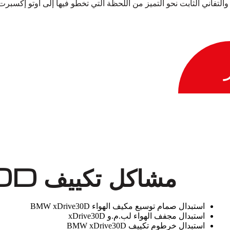
والتفاني الثابت نحو التميز من اللحظة التي تخطو فيها إلى أوتو إكسب
مشاكل تكييف BMW xDrive30D
استبدال صمام توسيع مكيف الهواء BMW xDrive30D
استبدال مجفف الهواء لب.م.و xDrive30D
استبدال خرطوم تكييف BMW xDrive30D