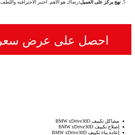
نهج يركز على العميل:
رضاك هو الأهم. اختبر الاحترافية واللطف 
احصل على عرض سعر
مشاكل تكييف BMW xDrive30D
إصلاح تكييف BMW xDrive30D
إعادة بناء تكييف BMW xDrive30D