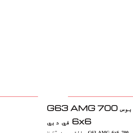
استبدال وسادات الفرامل لبرابوس 700 G63 AMG
6x6 في دبي
ني
”؟ لا