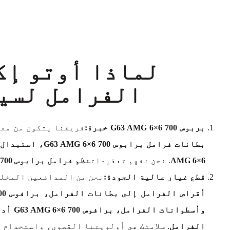
لماذا أوتو إك
الفرامل لسيارة برابو
بربوس 700 G63 AMG 6×6 خبرة:
فريقنا يتكون من مع
AMG 6×6
. نحن نفهم تعقيدات
نظم فرامل برابوس 700 G63 AMG 6×6
قطع غيار عالية الجودة:
نحن من المدافعين المخلص
الفرامل
. سلامتك هي أولويتنا القصوى، واستخدام 