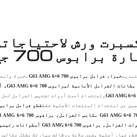
سبرت ورش لاحتياجاتك
س 700 جي63 AMG 6x6؟
تمدين
خبراء فرامل برابوس 700 G63 AMG 6×6
بخبرة واسعة
وإستخدام أحدث أدوات تشخيص الفرامل لحل س
ين عن استخدام المنتجات الأصلية فقط
قطع فرامل برابوس 700  AMG 6×6
قطع غيار أصلية يضمن سلامة ووظائف سيارتك بشكل مثالي.