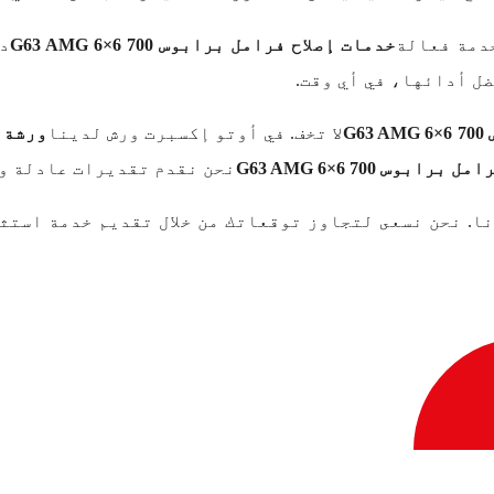
دمة فعالة
خدمات إصلاح فرامل برابوس 700 G63 AMG 6×6
دو
G
لا تخف. في أوتو إكسبرت ورش لدينا
رابوس 700 G63 AMG 6×6
نحن نقدم تقديرات عادلة وص
ا. نحن نسعى لتجاوز توقعاتك من خلال تقديم خدمة استث