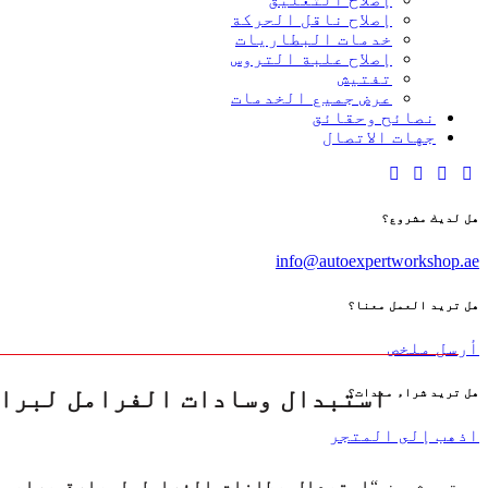
إصلاح ناقل الحركة
خدمات البطاريات
إصلاح علبة التروس
تفتيش
عرض جميع الخدمات
نصائح وحقائق
جهات الاتصال
هل لديك مشروع؟
info@autoexpertworkshop.ae
هل تريد العمل معنا؟
أرسل ملخص
هل تريد شراء معدات؟
اذهب إلى المتجر
تبحث عن “
استبدال بطانات الفرامل لسيارة برابوس 700 G63 AMG 6×6 بالقرب م