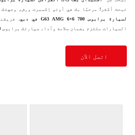
تبحث أكثر! مرحبًا بك في أوتو إكسبرت ورش، وجهتك 
لسيارة برابوس 700 G63 AMG 6×6 في دبي
. فريقن
السيارات ملتزم بضمان سلامة وأداء سيارتك برابوس 700 G63 AMG 6×6 بشكل مثالي.
اتصل الآن