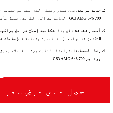
خدمة سريعة:
نحن نقدر وقتك. التزامنا هو تقديم خ
700 G63 AMG 6×6 الخاصة بك إلى الطريق، تعمل بأفضل أدائها، في أي وقت.
أسعار شفافة:
قلق بشأن
تكاليف إصلاح فرامل براكوس 700 63 AMG 6×6
6×6
نحن نقدم أسعارًا تنافسية وشفافة لـ
إصلاحات فرامل ب
رضا العملاء:
التزامنا الثابت برضا العملاء يميزن
برابوس 700 G63 AMG 6×6
.
احصل على عرض سعر