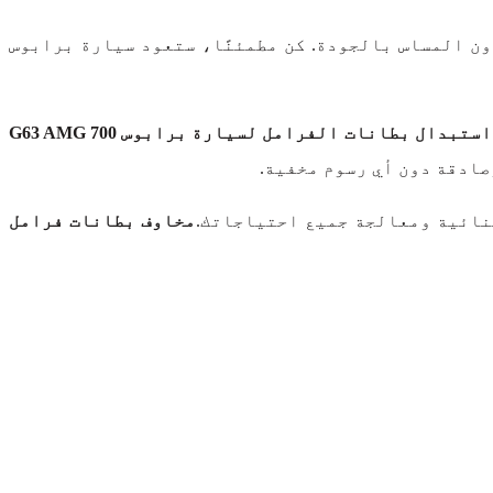
ن المساس بالجودة. كن مطمئنًا، ستعود سيارة برابوس
ورشة استبدال بطانات الفرامل لسيارة برابوس 700 G63 AMG
ادقة دون أي رسوم مخفية.
نائية ومعالجة جميع احتياجاتك.
مخاوف بطانات فرامل