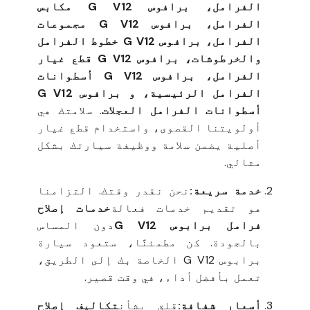
الفرامل، برافوس G V12 مكابس
الفرامل، برافوس G V12 مجموعات
الفرامل، برافوس G V12 خطوط الفرامل
والخرطوشات، برافوس G V12 قطع غيار
الفرامل، برافوس G V12 أسطوانات
الفرامل الرئيسية، و برافوس G V12
أسطوانات الفرامل العجلات
. سلامتك هي
أولويتنا القصوى، واستخدام قطع غيار
أصلية يضمن سلامة ووظيفة سيارتك بشكل
مثالي.
خدمة سريعة:
نحن نقدر وقتك. التزامنا
هو تقديم خدمات فعالة
خدمات إصلاح
فرامل برابوس G V12
دون المساس
بالجودة. كن مطمئنًا، ستعود سيارة
برابوس G V12 الخاصة بك إلى الطريق،
تعمل بأفضل أداء، في وقت قصير.
أسعار شفافة:
قلق بشأن
تكاليف إصلاح