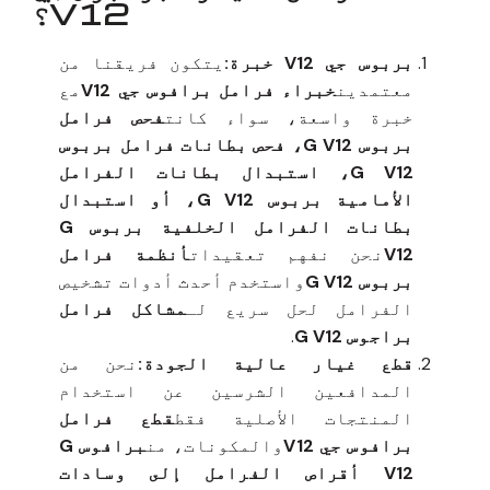
V12؟
بربوس جي V12 خبرة:
يتكون فريقنا من
معتمدين
خبراء فرامل برافوس جي V12
مع
خبرة واسعة، سواء كانت
فحص فرامل
بربوس G V12، فحص بطانات فرامل بربوس
G V12، استبدال بطانات الفرامل
الأمامية بربوس G V12، أو استبدال
بطانات الفرامل الخلفية بربوس G
V12
نحن نفهم تعقيدات
أنظمة فرامل
بربوس G V12
واستخدم أحدث أدوات تشخيص
الفرامل لحل سريع لـ
مشاكل فرامل
براجوس G V12
.
قطع غيار عالية الجودة:
نحن من
المدافعين الشرسين عن استخدام
المنتجات الأصلية فقط
قطع فرامل
برافوس جي V12
والمكونات، من
برافوس G
V12 أقراص الفرامل إلى وسادات