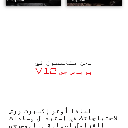
نحن متخصصون في
بربوس جي V12
معروف لما ذكر أعلاه
لماذا أوتو إكسبرت ورش
لاحتياجاتك في استبدال وسادات
الفرامل لسيارة برابوس جي