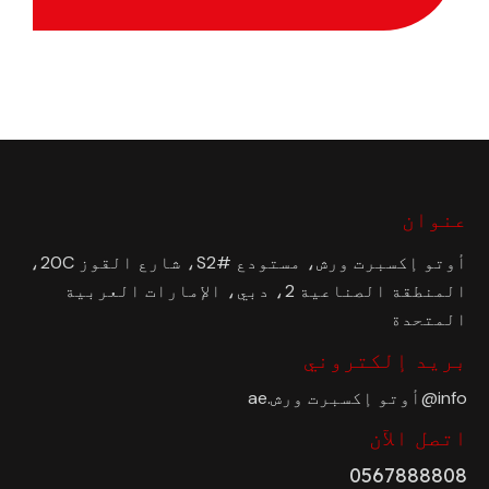
عنوان
أوتو إكسبرت ورش، مستودع #S2، شارع القوز 20C،
المنطقة الصناعية 2، دبي، الإمارات العربية
المتحدة
بريد إلكتروني
info@أوتو إكسبرت ورش.ae
اتصل الآن
0567888808