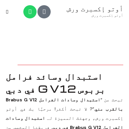
أوتو إكسبرت ورش
أوتو إكسبرت ورش
استبدال وسائد فرامل
بربوس G V12 في دبي
تبحث عن “
استبدال وسادات الفرامل Brabus G V12
بالقرب مني
”? لا تبحث أكثر! مرحبًا بك في أوتو
إكسبرت ورش، وجهتك المميزة لـ
استبدال وسادات
الفرامل Brabus G V12 في دبي
. فريقنا المخصص من