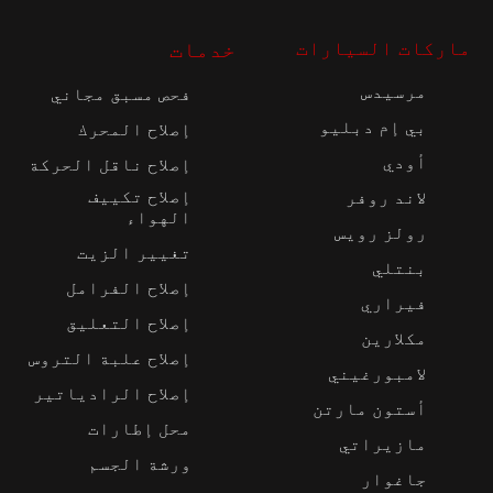
ماركات السيارات
خدمات
مرسيدس
فحص مسبق مجاني
بي إم دبليو
إصلاح المحرك
أودي
إصلاح ناقل الحركة
إصلاح تكييف
لاند روفر
الهواء
رولز رويس
تغيير الزيت
بنتلي
إصلاح الفرامل
فيراري
إصلاح التعليق
مكلارين
إصلاح علبة التروس
لامبورغيني
إصلاح الرادياتير
أستون مارتن
محل إطارات
مازيراتي
ورشة الجسم
جاغوار