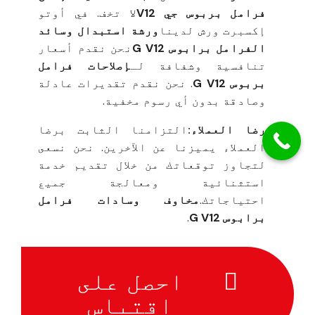
فرامل بربوس جي V12
لا تخف. في أوتو
إكسبرت ورش لدينا
ورشة استبدال وسائد
الفرامل برابوس G V12
نحن نقدم أسعار
تنافسية وشفافة لـ
إصلاحات فرامل
بربوس G V12
. نحن نقدم تقديرات عادلة
وصادقة بدون أي رسوم مخفية.
رضا العملاء:
التزامنا الثابت برضا
العملاء يميزنا عن الآخرين. نحن نسعى
لتجاوز توقعاتك من خلال تقديم خدمة
استثنائية ومعالجة جميع
احتياجاتك.
مخاوف وسادات فرامل
برابوس G V12
.
احصل على
اقتباس