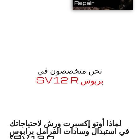
نحن متخصصون في
بربوس SV12 R
معروف لما ذكر أعلاه
لماذا أوتو إكسبرت ورش لاحتياجاتك
في استبدال وسادات الفرامل برابوس
SV12 R؟