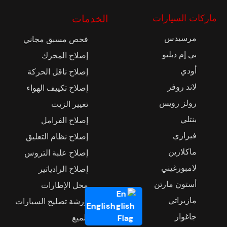
ماركات السيارات
الخدمات
مرسيدس
فحص مسبق مجاني
بي إم دبليو
إصلاح المحرك
أودي
إصلاح ناقل الحركة
لاند روفر
إصلاح تكييف الهواء
رولز رويس
تغيير الزيت
بنتلي
إصلاح الفرامل
فيراري
إصلاح نظام التعليق
ماكلارين
إصلاح علبة التروس
لامبورغيني
إصلاح الرادياتير
أستون مارتن
محل الإطارات
مازيراتي
ورشة تصليح السيارات
English
جاغوار
تلميع