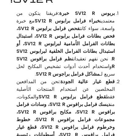
بربوس SV12 R خبرة:
فريقنا يتكون من
معتمدين
خبراء فرامل برابوس SV12 R
مع خبرة
واسعة، سواء كانت
فحص فرامل برابوس SV12 R،
فحص بطانات فرامل برابوس SV12 R، استبدال
بطانات الفرامل الأمامية لبرابوس SV12 R، أو
استبدال بطانات الفرامل الخلفية لبرابوس SV12
R
. نحن نفهم تعقيدات
نظم فرامل برافوس SV12
R
واستخدام أحدث أدوات تشخيص المكابح لحل
سريع لـ
مشاكل فرامل براجوس SV12 R
.
قطع غيار عالية الجودة:
نحن من المدافعين
المخلصين عن استخدام المنتجات الأصلية
فقط
قطع فرامل برابوس SV12 R
والمكونات،
من
ديسك فرامل برافوس SV12 R، وسادات فرامل
برافوس SV12 R، مكابح برافوس SV12 R،
مجموعات فرامل برافوس SV12 R، خطوط
وخرطوم فرامل برافوس SV12 R، قطع غيار
فرامل برافوس SV12 R، أسطوانات رئيسية