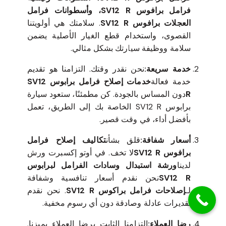
فرامل برافوس SV12 R، وأسطوانات فرامل
العجلات برافوس SV12 R
. سلامتك هي أولويتنا
القصوى، واستخدام قطع الغيار الأصلية يضمن
سلامة ووظيفة سيارتك بشكل مثالي.
خدمة سريعة:
نحن نقدر وقتك. التزامنا هو تقديم
خدمة فعالة
خدمات إصلاح فرامل برابوس SV12
R
دون المساس بالجودة. كن مطمئنًا، ستعود سيارة
برابوس SV12 R الخاصة بك إلى الطريق، تعمل
بأفضل أداء، في وقت قصير.
أسعار شفافة:
قلق بشأن
تكاليف إصلاح فرامل
برافوس SV12 R
لا تخف. في أوتو إكسبرت ورش
لدينا
ورشة استبدال وسادات الفرامل لبرابوس
SV12 R
نحن نقدم أسعار تنافسية وشفافة
لـ
إصلاحات فرامل براكوس SV12 R
. نحن نقدم
تقديرات عادلة وصادقة دون أي رسوم مخفية.
رضا العملاء:
التزامنا الثابت برضا العملاء يميزنا.