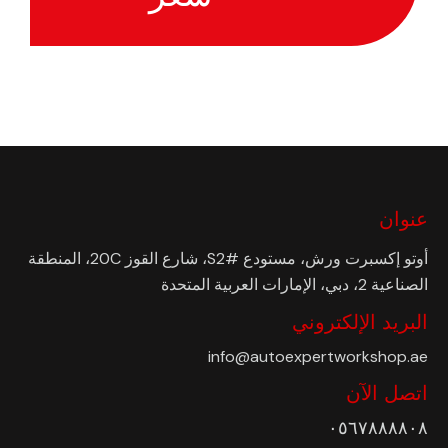
عنوان
أوتو إكسبرت ورش، مستودع #S2، شارع القوز 20C، المنطقة
الصناعية 2، دبي، الإمارات العربية المتحدة
البريد الإلكتروني
info@autoexpertworkshop.ae
اتصل الآن
٠٥٦٧٨٨٨٨٠٨