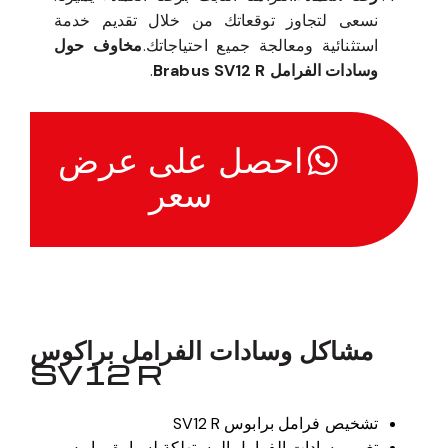
نسعى لتجاوز توقعاتك من خلال تقديم خدمة
استثنائية ومعالجة جميع احتياجاتك.
مخاوف حول
وسادات الفرامل Brabus SV12 R
.
احصل على عرض
سعر
مشاكل وسادات الفرامل براكوس
SV12 R
تشخيص فرامل برابوس SV12 R
تغيير وسادات الفرامل المستهلكة لسيارة برابوس