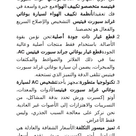
فيتيسه متخصصو تكييف الهواء
مع خبرة واسعة في
فك تعقيدات
أنظمة تكييف الهواء لسيارة بوغاتي
غراند سبورت فيتيس
. التشخيص والإصلاح السريع
والفعال هو تخصصنا.
قطع غيار ذات جودة أصلية:
نحن نؤمن بقوة
الأصالة. باستخدام فقط منتجات أصلية وعالية
الجودة
قطع غيار بوغاتي جراند سبورت فيتيس AC
،
بما في ذلك الفلاتر والضواغط والمكثفات
والمبخرات، يضمن أن سيارة بوغاتي غراند سبورت
فيتيس تتلقى الدقة والتميز الذي تستحقه.
تكنولوجيا متطورة:
مجهز بأحدث
تشخيص AC لسيارة
بوغاتي غراند سبورت فيتيس
الأدوات والمعدات،
أوتو إكسبرت ورش تحدد بدقة المشاكل، من
التسريبات والاهتزازات إلى الأصوات غير العادية.
نحن نركز على معالجة السبب الجذري، وليس
فقط الأعراض.
تميز ميسور التكلفة:
الأسعار الشفافة والعادلة هي
التزامنا. أوتو إكسبرت ورش تقدم أسعار