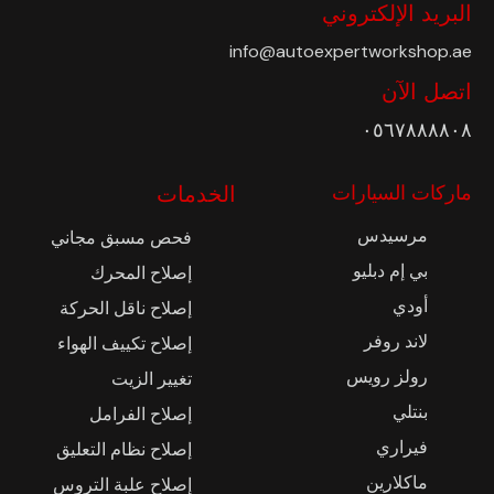
البريد الإلكتروني
info@autoexpertworkshop.ae
اتصل الآن
٠٥٦٧٨٨٨٨٠٨
ماركات السيارات
الخدمات
مرسيدس
فحص مسبق مجاني
بي إم دبليو
إصلاح المحرك
أودي
إصلاح ناقل الحركة
لاند روفر
إصلاح تكييف الهواء
رولز رويس
تغيير الزيت
بنتلي
إصلاح الفرامل
فيراري
إصلاح نظام التعليق
ماكلارين
إصلاح علبة التروس