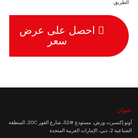
الطريق.
احصل على عرض
سعر
عنوان
أوتو إكسبرت ورش، مستودع #S2، شارع القوز 20C، المنطقة
الصناعية 2، دبي، الإمارات العربية المتحدة