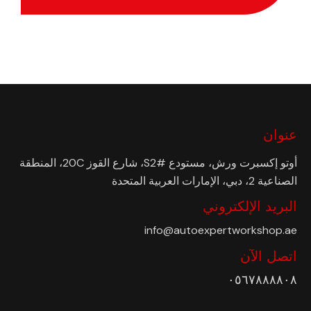
عنوان
أوتو إكسبرت ورش، مستودع #S2، شارع القوز 20C، المنطقة
الصناعية 2، دبي، الإمارات العربية المتحدة
البريد الإلكتروني
info@autoexpertworkshop.ae
اتصل الآن
٠٥٦٧٨٨٨٨٠٨