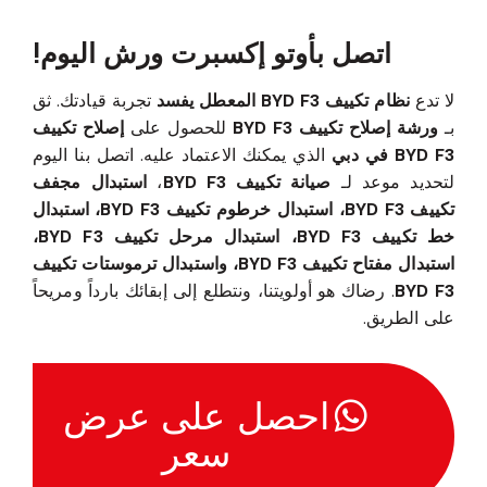
اتصل بأوتو إكسبرت ورش اليوم!
لا تدع
نظام تكييف BYD F3 المعطل يفسد
تجربة قيادتك. ثق
بـ
ورشة إصلاح تكييف BYD F3
للحصول على
إصلاح تكييف
BYD F3 في دبي
الذي يمكنك الاعتماد عليه. اتصل بنا اليوم
لتحديد موعد لـ
صيانة تكييف BYD F3
،
استبدال مجفف
تكييف BYD F3، استبدال خرطوم تكييف BYD F3، استبدال
خط تكييف BYD F3، استبدال مرحل تكييف BYD F3،
استبدال مفتاح تكييف BYD F3، واستبدال ترموستات تكييف
BYD F3
. رضاك هو أولويتنا، ونتطلع إلى إبقائك بارداً ومريحاً
على الطريق.
احصل على عرض
سعر