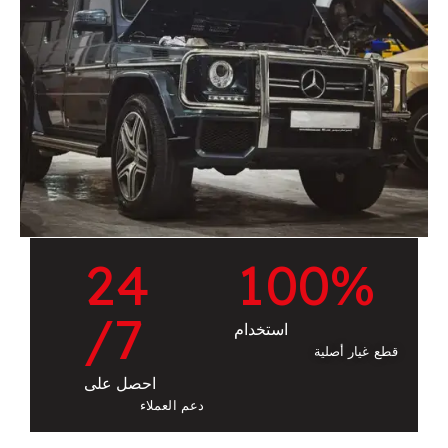
2
4
1
0
0
%
/7
استخدام
قطع غيار أصلية
احصل على
دعم العملاء