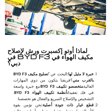
لماذا أوتو إكسبرت ورش لإصلاح
مكيف الهواء في BYD F3 في
دبي؟
خبرة لا مثيل لها:
البحث عن "
تصليح مكيف BYD F3
بالقرب مني
؟فريقنا يتكون من ذوي المهارات
العالية
متخصصو تكييف BYD F3
مع خبرة واسعة
في فك تعقيدات
أنظمة تكييف الهواء BYD F3
.
التشخيص والإصلاح السريع والفعال هو تخصصنا.
قطع غيار ذات جودة أصلية:
نحن نؤمن بقوة