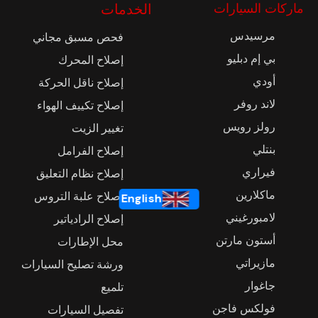
ماركات السيارات
الخدمات
مرسيدس
فحص مسبق مجاني
بي إم دبليو
إصلاح المحرك
أودي
إصلاح ناقل الحركة
لاند روفر
إصلاح تكييف الهواء
رولز رويس
تغيير الزيت
بنتلي
إصلاح الفرامل
فيراري
إصلاح نظام التعليق
ماكلارين
إصلاح علبة التروس
English
لامبورغيني
إصلاح الرادياتير
أستون مارتن
محل الإطارات
مازيراتي
ورشة تصليح السيارات
جاغوار
تلميع
فولكس فاجن
تفصيل السيارات