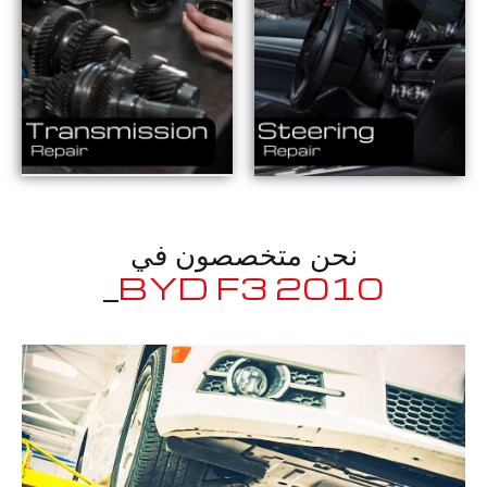
نحن متخصصون في
_
معروف لما ذكر أعلاه