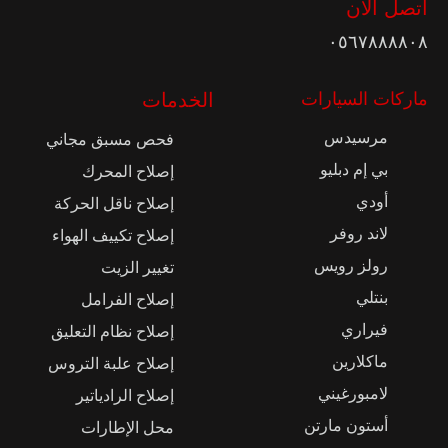
اتصل الآن
٠٥٦٧٨٨٨٨٠٨
ماركات السيارات
الخدمات
مرسيدس
فحص مسبق مجاني
بي إم دبليو
إصلاح المحرك
أودي
إصلاح ناقل الحركة
لاند روفر
إصلاح تكييف الهواء
رولز رويس
تغيير الزيت
بنتلي
إصلاح الفرامل
فيراري
إصلاح نظام التعليق
ماكلارين
إصلاح علبة التروس
لامبورغيني
إصلاح الرادياتير
أستون مارتن
محل الإطارات