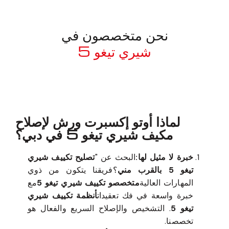
نحن متخصصون في
شيري تيغو 5
معروف لما ذكر أعلاه
لماذا أوتو إكسبرت ورش لإصلاح
مكيف شيري تيغو 5 في دبي؟
خبرة لا مثيل لها:
البحث عن "
تصليح تكييف شيري
تيغو 5 بالقرب مني
؟فريقنا يتكون من ذوي
المهارات العالية
متخصصو تكييف شيري تيغو 5
مع
خبرة واسعة في فك تعقيدات
أنظمة تكييف شيري
تيغو 5
. التشخيص والإصلاح السريع والفعال هو
تخصصنا.