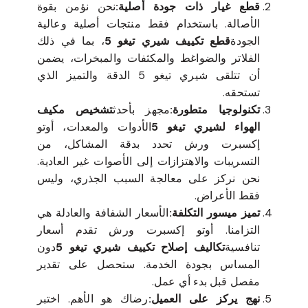
قطع غيار ذات جودة أصلية:
نحن نؤمن بقوة
الأصالة. باستخدام فقط منتجات أصلية وعالية
الجودة
قطع تكييف شيري تيغو 5
، بما في ذلك
الفلاتر والضواغط والمكثفات والمبخرات، يضمن
أن تتلقى شيري تيغو 5 الدقة والتميز الذي
تستحقه.
تكنولوجيا متطورة:
مجهز بأحدث
تشخيص مكيف
الهواء لشيري تيغو 5
الأدوات والمعدات، أوتو
إكسبرت ورش تحدد بدقة المشاكل، من
التسريبات والاهتزازات إلى الأصوات غير العادية.
نحن نركز على معالجة السبب الجذري، وليس
فقط الأعراض.
تميز ميسور التكلفة:
الأسعار الشفافة والعادلة هي
التزامنا. أوتو إكسبرت ورش تقدم أسعار
تنافسية
تكاليف إصلاح تكييف شيري تيغو 5
دون
المساس بجودة الخدمة. ستحصل على تقدير
مفصل قبل بدء أي عمل.
نهج يركز على العميل:
رضاك هو الأهم. اختبر