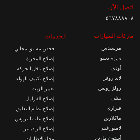
اتصل الآن
٠٥٦٧٨٨٨٨٠٨
ماركات السيارات
الخدمات
مرسيدس
فحص مسبق مجاني
بي إم دبليو
إصلاح المحرك
أودي
إصلاح ناقل الحركة
لاند روفر
إصلاح تكييف الهواء
رولز رويس
تغيير الزيت
بنتلي
إصلاح الفرامل
فيراري
إصلاح نظام التعليق
ماكلارين
إصلاح علبة التروس
لامبورغيني
إصلاح الرادياتير
أستون مارتن
محل الإطارات