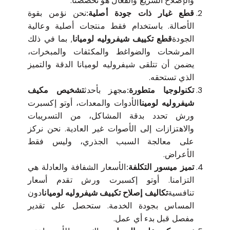
والإصلاح السريع والفعال هو تخصصنا.
قطع غيار ذات جودة أصلية:
نحن نؤمن بقوة
الأصالة. باستخدام فقط منتجات أصلية وعالية
الجودة
قطع تكييف شيفروليه لوميانا
, بما في ذلك
المرشحات والضواغط والمكثفات والمبخرات،
يضمن أن تتلقى شيفروليه لوميانا الدقة والتميز
الذي تستحقه.
تكنولوجيا متطورة:
مجهز بأحدث
تشخيص مكيف
شيفروليه لومينا
الأدوات والمعدات، أوتو إكسبرت
ورش تحدد بدقة المشاكل، من التسريبات
والاهتزازات إلى الأصوات غير العادية. نحن نركز
على معالجة السبب الجذري، وليس فقط
الأعراض.
تميز ميسور التكلفة:
الأسعار الشفافة والعادلة هي
التزامنا. أوتو إكسبرت ورش تقدم أسعار
تنافسية
تكاليف إصلاح تكييف شيفروليه لوميانا
دون
المساس بجودة الخدمة. ستحصل على تقدير
مفصل قبل بدء أي عمل.