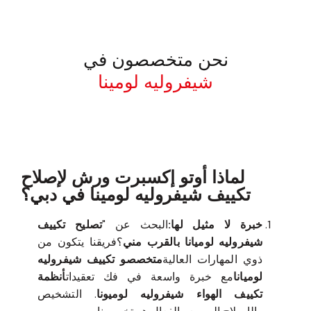
نحن متخصصون في
شيفروليه لومينا
معروف لما ذكر أعلاه
لماذا أوتو إكسبرت ورش لإصلاح
تكييف شيفروليه لومينا في دبي؟
خبرة لا مثيل لها:
البحث عن "
تصليح تكييف
شيفروليه لوميانا بالقرب مني
؟فريقنا يتكون من
ذوي المهارات العالية
متخصصو تكييف شيفروليه
لوميانا
مع خبرة واسعة في فك تعقيدات
أنظمة
تكييف الهواء شيفروليه لوميونا
. التشخيص