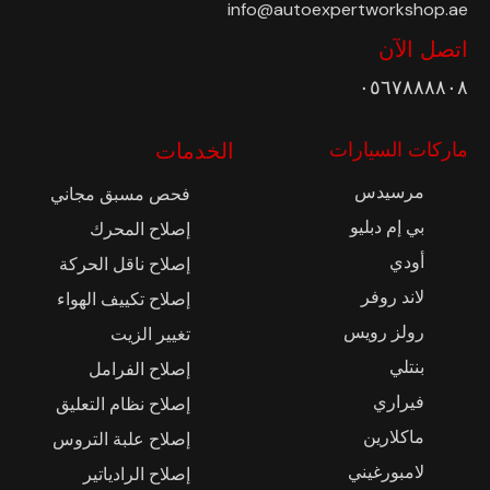
info@autoexpertworkshop.ae
اتصل الآن
٠٥٦٧٨٨٨٨٠٨
ماركات السيارات
الخدمات
مرسيدس
فحص مسبق مجاني
بي إم دبليو
إصلاح المحرك
أودي
إصلاح ناقل الحركة
لاند روفر
إصلاح تكييف الهواء
رولز رويس
تغيير الزيت
بنتلي
إصلاح الفرامل
فيراري
إصلاح نظام التعليق
ماكلارين
إصلاح علبة التروس
لامبورغيني
إصلاح الرادياتير