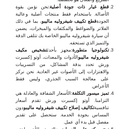
قطع غيار ذات جودة أصلية:
نحن نؤمن بقوة
الأصالة. باستخدام فقط منتجات أصلية وعالية
الجودة
قطع تكييف شيفروليه ماليبو
، بما في ذلك
الفلاتر والضواغط والمكثفات والمبخرات، يضمن
أن سيارة شيفروليه ماليبو الخاصة بك تتلقى الدقة
والتميز الذي تستحقه.
تكنولوجيا متطورة:
مجهز بأحدث
تشخيص مكيف
شيفروليه ماليبو
الأدوات والمعدات، أوتو إكسبرت
ورش تحدد بدقة المشاكل، من التسريبات
والاهتزازات إلى الأصوات غير العادية. نحن نركز
على معالجة السبب الجذري، وليس فقط
الأعراض.
تميز ميسور التكلفة:
الأسعار الشفافة والعادلة هي
التزامنا. أوتو إكسبرت ورش تقدم أسعار
تنافسية
تكاليف إصلاح تكييف شيفروليه ماليبو
دون
المساس بجودة الخدمة. ستحصل على تقدير
مفصل قبل بدء أي عمل.