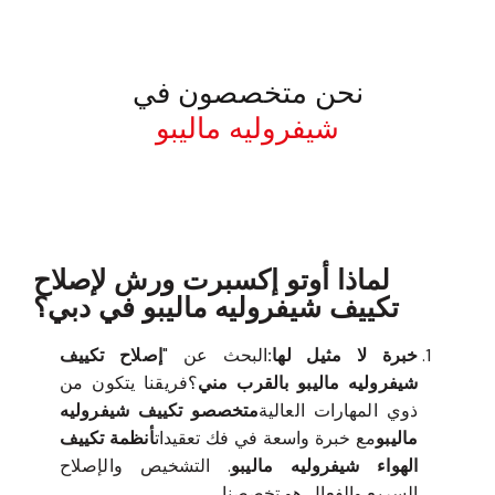
نحن متخصصون في
شيفروليه ماليبو
معروف لما ذكر أعلاه
لماذا أوتو إكسبرت ورش لإصلاح
تكييف شيفروليه ماليبو في دبي؟
خبرة لا مثيل لها:
البحث عن "
إصلاح تكييف
شيفروليه ماليبو بالقرب مني
؟فريقنا يتكون من
ذوي المهارات العالية
متخصصو تكييف شيفروليه
ماليبو
مع خبرة واسعة في فك تعقيدات
أنظمة تكييف
الهواء شيفروليه ماليبو
. التشخيص والإصلاح
السريع والفعال هو تخصصنا.