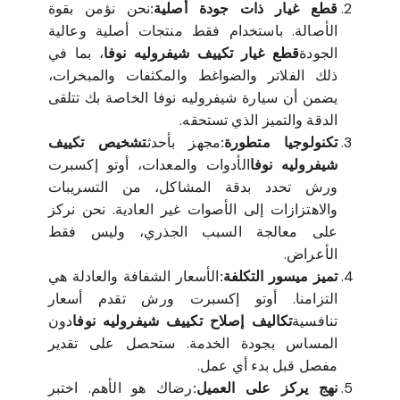
قطع غيار ذات جودة أصلية:
نحن نؤمن بقوة
الأصالة. باستخدام فقط منتجات أصلية وعالية
الجودة
قطع غيار تكييف شيفروليه نوفا
، بما في
ذلك الفلاتر والضواغط والمكثفات والمبخرات،
يضمن أن سيارة شيفروليه نوفا الخاصة بك تتلقى
الدقة والتميز الذي تستحقه.
تكنولوجيا متطورة:
مجهز بأحدث
تشخيص تكييف
شيفروليه نوفا
الأدوات والمعدات، أوتو إكسبرت
ورش تحدد بدقة المشاكل، من التسريبات
والاهتزازات إلى الأصوات غير العادية. نحن نركز
على معالجة السبب الجذري، وليس فقط
الأعراض.
تميز ميسور التكلفة:
الأسعار الشفافة والعادلة هي
التزامنا. أوتو إكسبرت ورش تقدم أسعار
تنافسية
تكاليف إصلاح تكييف شيفروليه نوفا
دون
المساس بجودة الخدمة. ستحصل على تقدير
مفصل قبل بدء أي عمل.
نهج يركز على العميل:
رضاك هو الأهم. اختبر