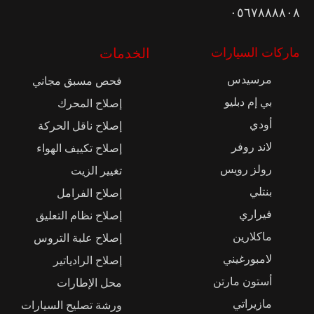
٠٥٦٧٨٨٨٨٠٨
ماركات السيارات
الخدمات
مرسيدس
فحص مسبق مجاني
بي إم دبليو
إصلاح المحرك
أودي
إصلاح ناقل الحركة
لاند روفر
إصلاح تكييف الهواء
رولز رويس
تغيير الزيت
بنتلي
إصلاح الفرامل
فيراري
إصلاح نظام التعليق
ماكلارين
إصلاح علبة التروس
لامبورغيني
إصلاح الرادياتير
أستون مارتن
محل الإطارات
مازيراتي
ورشة تصليح السيارات