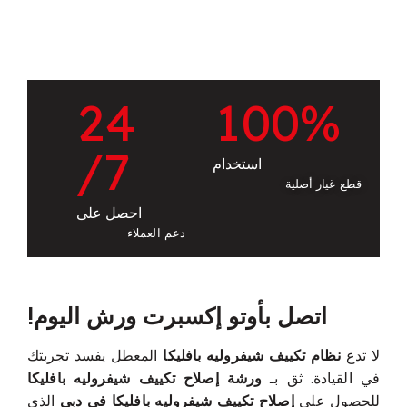
2
4
1
0
0
%
/7
استخدام
قطع غيار أصلية
احصل على
دعم العملاء
اتصل بأوتو إكسبرت ورش اليوم!
لا تدع
نظام تكييف شيفروليه بافليكا
المعطل يفسد تجربتك
في القيادة. ثق بـ
ورشة إصلاح تكييف شيفروليه بافليكا
للحصول على
إصلاح تكييف شيفروليه بافليكا في دبي
الذي