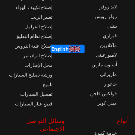
لاند روفر
إصلاح تكييف الهواء
رولز رويس
تغيير الزيت
بنتلي
إصلاح الفرامل
فيراري
إصلاح نظام التعليق
ماكلارين
إصلاح علبة التروس
English
لامبورغيني
إصلاح الرادياتير
أستون مارتن
محل الإطارات
مازيراتي
ورشة تصليح السيارات
جاغوار
تلميع
فولكس فاجن
تفصيل السيارات
ميني كوبر
قطع غيار السيارات
أنواع
وسائل التواصل
الاجتماعي
خدمة كبيرة