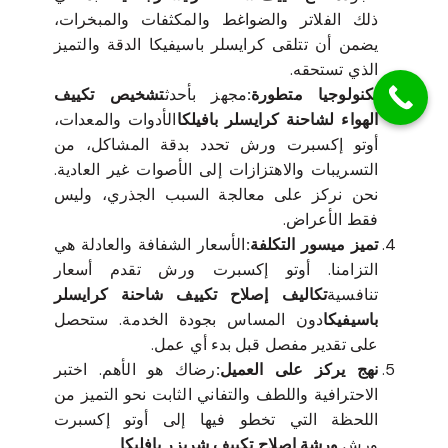
ذلك الفلاتر والضواغط والمكثفات والمبخرات،
يضمن أن تتلقى كرايسلر باسيفيكا الدقة والتميز
الذي تستحقه.
تكنولوجيا متطورة:
مجهز بأحدث
تشخيص تكييف
الهواء لشاحنة كرايسلر بافيلكا
الأدوات والمعدات،
أوتو إكسبرت ورش تحدد بدقة المشاكل، من
التسريبات والاهتزازات إلى الأصوات غير العادية.
نحن نركز على معالجة السبب الجذري، وليس
فقط الأعراض.
تميز ميسور التكلفة:
الأسعار الشفافة والعادلة هي
التزامنا. أوتو إكسبرت ورش تقدم أسعار
تنافسية
تكاليف إصلاح تكييف شاحنة كرايسلر
باسيفيكا
دون المساس بجودة الخدمة. ستحصل
على تقدير مفصل قبل بدء أي عمل.
نهج يركز على العميل:
رضاك هو الأهم. اختبر
الاحترافية واللطف والتفاني الثابت نحو التميز من
اللحظة التي تخطو فيها إلى أوتو إكسبرت
ورش.
ورشة إصلاح تكييف شريزر بافليكا
.