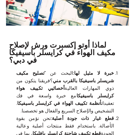
لماذا أوتو إكسبرت ورش لإصلاح
مكيف الهواء في كرايسلر باسيفيكا
في دبي؟
خبرة لا مثيل لها:
البحث عن "
تصليح مكيف
شريسلر باسيفيكا بالقرب مني
؟فريقنا يتكون من
ذوي المهارات العالية
أخصائيي تكييف هواء
كرايسلر باسيفيكا
مع خبرة واسعة في فك
تعقيدات
أنظمة تكييف الهواء في كرايسلر باسيفيكا
.
التشخيص والإصلاح السريع والفعال هو تخصصنا.
قطع غيار ذات جودة أصلية:
نحن نؤمن بقوة
الأصالة. باستخدام فقط منتجات أصلية وعالية
الجودة
قطع تكييف شاحنة كرايسلر بافليكا
، بما في