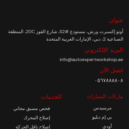
عنوان
أوتو إكسبرت ورش، مستودع #S2، شارع القوز 20C، المنطقة
الصناعية 2، دبي، الإمارات العربية المتحدة
البريد الإلكتروني
info@autoexpertworkshop.ae
اتصل الآن
٠٥٦٧٨٨٨٨٠٨
ماركات السيارات
الخدمات
مرسيدس
فحص مسبق مجاني
بي إم دبليو
إصلاح المحرك
أودي
إصلاح ناقل الحركة