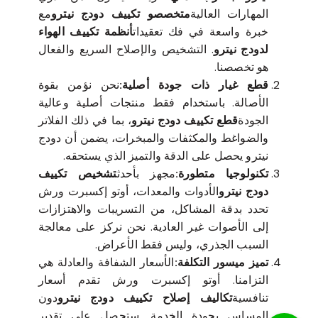
المهارات العالية
متخصصو تكييف دودج نيترو
مع
خبرة واسعة في فك تعقيدات
أنظمة تكييف الهواء
لدودج نيترو
. التشخيص والإصلاح السريع والفعال
هو تخصصنا.
قطع غيار ذات جودة أصلية:
نحن نؤمن بقوة
الأصالة. باستخدام فقط منتجات أصلية وعالية
الجودة
قطع تكييف دودج نيترو
، بما في ذلك الفلاتر
والضواغط والمكثفات والمبخرات، يضمن أن دودج
نيترو يحصل على الدقة والتميز الذي يستحقه.
تكنولوجيا متطورة:
مجهز بأحدث
تشخيص تكييف
دودج نيترو
الأدوات والمعدات، أوتو إكسبرت ورش
تحدد بدقة المشاكل، من التسريبات والاهتزازات
إلى الأصوات غير العادية. نحن نركز على معالجة
السبب الجذري، وليس فقط الأعراض.
تميز ميسور التكلفة:
الأسعار الشفافة والعادلة هي
التزامنا. أوتو إكسبرت ورش تقدم أسعار
تنافسية
تكاليف إصلاح تكييف دودج نيترو
دون
المساس بجودة الخدمة. ستحصل على تقدير