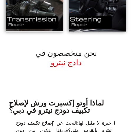
نحن متخصصون في
دادج نيترو
معروف لما ذكر أعلاه
لماذا أوتو إكسبرت ورش لإصلاح
تكييف دودج نيترو في دبي؟
خبرة لا مثيل لها:
البحث عن "
إصلاح تكييف دودج
نيترو بالقرب مني
؟فريقنا يتكون من ذوي