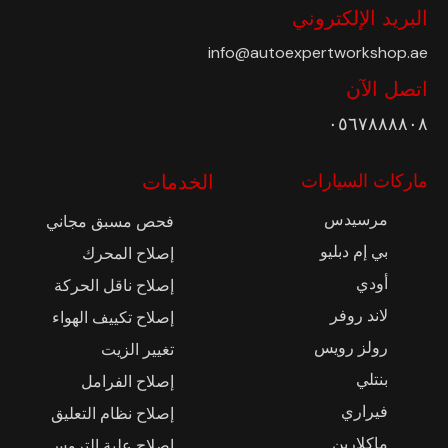
البريد الإلكتروني
info@autoexpertworkshop.ae
اتصل الآن
٠٥٦٧٨٨٨٨٠٨
ماركات السيارات
الخدمات
مرسيدس
فحص مسبق مجاني
بي إم دبليو
إصلاح المحرك
أودي
إصلاح ناقل الحركة
لاند روفر
إصلاح تكييف الهواء
رولز رويس
تغيير الزيت
بنتلي
إصلاح الفرامل
فيراري
إصلاح نظام التعليق
ماكلارين
إصلاح علبة التروس