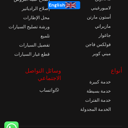
English
لامبورغيني
إصلاح الرادياتير
أستون مارتن
محل الإطارات
مازيراتي
ورشة تصليح السيارات
جاغوار
تلميع
فولكس فاجن
تفصيل السيارات
ميني كوبر
قطع غيار السيارات
أنواع
وسائل التواصل
الاجتماعي
خدمة كبيرة
واتساب
خدمة بسيطة
خدمة الفترات
الخدمة المجدولة