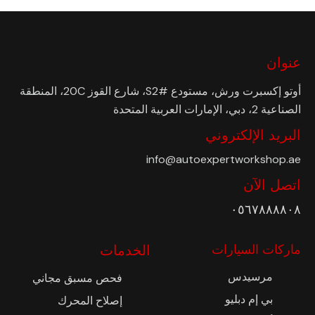
عنوان
أوتو إكسبرت ورش، مستودع #S2، شارع القوز 20C، المنطقة
الصناعية 2، دبي، الإمارات العربية المتحدة
البريد الإلكتروني
info@autoexpertworkshop.ae
اتصل الآن
٠٥٦٧٨٨٨٨٠٨
ماركات السيارات
الخدمات
مرسيدس
فحص مسبق مجاني
بي إم دبليو
إصلاح المحرك