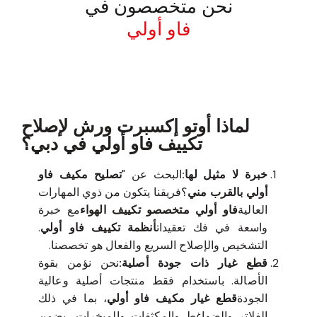
نحن متخصصون في
فاو أولي
معروف لما ذكر أعلاه
لماذا أوتو إكسبرت ورش لإصلاح
تكييف فاو أولي في دبي؟
خبرة لا مثيل لها:
البحث عن "
تصليح مكيف فاو
أولي بالقرب مني
؟فريقنا يتكون من ذوي المهارات
العالية
فاو أولي متخصصو تكييف الهواء
مع خبرة
واسعة في فك تعقيدات
أنظمة تكييف فاو أولي
.
التشخيص والإصلاح السريع والفعال هو تخصصنا.
قطع غيار ذات جودة أصلية:
نحن نؤمن بقوة
الأصالة. باستخدام فقط منتجات أصلية وعالية
الجودة
قطع غيار مكيف فاو أولي
، بما في ذلك
الفلاتر والضواغط والمكثفات والمبخرات، يضمن