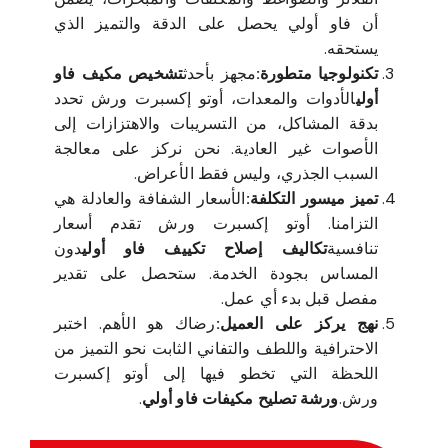
أن فاو أولي يحصل على الدقة والتميز الذي
يستحقه.
تكنولوجيا متطورة:
مجهز بأحدث
تشخيص مكيف فاو
أولي
الأدوات والمعدات، أوتو إكسبرت ورش تحدد
بدقة المشاكل، من التسريبات والاهتزازات إلى
الأصوات غير العادية. نحن نركز على معالجة
السبب الجذري، وليس فقط الأعراض.
تميز ميسور التكلفة:
الأسعار الشفافة والعادلة هي
التزامنا. أوتو إكسبرت ورش تقدم أسعار
تنافسية
تكاليف إصلاح تكييف فاو أولي
دون
المساس بجودة الخدمة. ستحصل على تقدير
مفصل قبل بدء أي عمل.
نهج يركز على العميل:
رضاك هو الأهم. اختبر
الاحترافية واللطف والتفاني الثابت نحو التميز من
اللحظة التي تخطو فيها إلى أوتو إكسبرت
ورش.
ورشة تصليح مكيفات فاو أولي
.