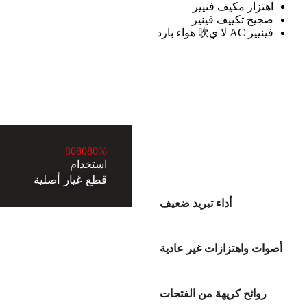
اهتزاز مكيف فنيير
ضجيج تكييف فينير
فينيير AC لا ي吹 هواء بارد
8
0
8
0
8
0
%
استخدام
قطع غيار أصلية
أداء تبريد ضعيف
أصوات واهتزازات غير عادية
روائح كريهة من الفتحات