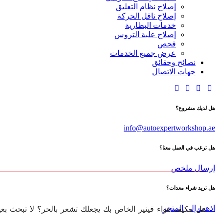
إصلاح نظام التعليق
إصلاح ناقل الحركة
خدمات البطارية
إصلاح علبة التروس
فحص
عرض جميع الخدمات
نصائح وحقائق
جهات الاتصال
هل لديك مشروع؟
info@autoexpertworkshop.ae
هل ترغب في العمل معنا؟
إرسال ملخص
هل تريد شراء معدات؟
اذهب إلى المتجر
هل مكيف هواء فينير الخاص بك يجعلك تشعر بالحر؟ لا تبحث بعي