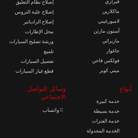
فيراري
إصلاح نظام التعليق
ماكلارين
إصلاح علبة التروس
لامبورغيني
إصلاح الرادياتير
أستون مارتن
محل الإطارات
مازيراتي
ورشة تصليح السيارات
جاغوار
تلميع
فولكس فاجن
تفصيل السيارات
ميني كوبر
قطع غيار السيارات
أنواع
وسائل التواصل
الاجتماعي
خدمة كبيرة
واتساب
خدمة بسيطة
خدمة الفترات
الخدمة المجدولة