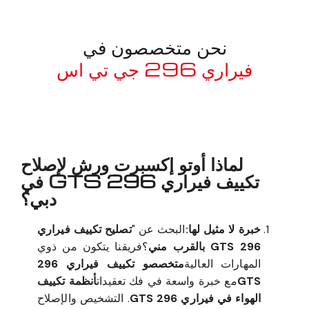
نحن متخصصون في
فيراري 296 جي تي اس
معروف لما ذكر أعلاه
لماذا أوتو إكسبرت ورش لإصلاح
تكييف فيراري 296 GTS في
دبي؟
خبرة لا مثيل لها:
البحث عن "
تصليح تكييف فيراري
296 GTS بالقرب مني
؟فريقنا يتكون من ذوي
المهارات العالية
متخصصو تكييف فيراري 296
GTS
مع خبرة واسعة في فك تعقيدات
أنظمة تكييف
الهواء في فيراري 296 GTS
. التشخيص والإصلاح