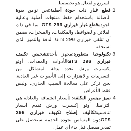
السريع والفعال هو تخصصنا.
قطع غيار ذات جودة أصلية:
نحن نؤمن بقوة
الأصالة. باستخدام فقط منتجات أصلية وعالية
الجودة
قطع غيار فيراري 296 GTS
، بما في ذلك
الفلاتر، والضواغط، والمكثفات، والمبخرات، يضمن
أن تتلقى فيراري 296 GTS الدقة والتميز الذي
تستحقه.
تكنولوجيا متطورة:
مجهز بأحدث
تشخيص تكييف
فيراري 296 GTS
الأدوات والمعدات، أوتو
إكسبرت ورش تحدد بدقة المشاكل، من
التسريبات والاهتزازات إلى الأصوات غير العادية.
نحن نركز على معالجة السبب الجذري، وليس
فقط الأعراض.
تميز ميسور التكلفة:
الأسعار الشفافة والعادلة هي
التزامنا. أوتو إكسبرت ورش تقدم أسعار
تنافسية
تكاليف إصلاح تكييف فيراري 296
GTS
دون المساس بجودة الخدمة. ستحصل على
تقدير مفصل قبل بدء أي عمل.