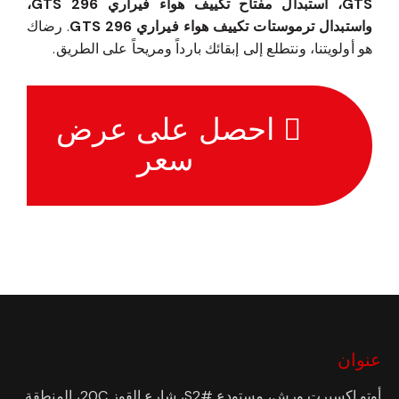
GTS، استبدال مفتاح تكييف هواء فيراري 296 GTS،
واستبدال ترموستات تكييف هواء فيراري 296 GTS
. رضاك
هو أولويتنا، ونتطلع إلى إبقائك بارداً ومريحاً على الطريق.
احصل على عرض
سعر
عنوان
أوتو إكسبرت ورش، مستودع #S2، شارع القوز 20C، المنطقة