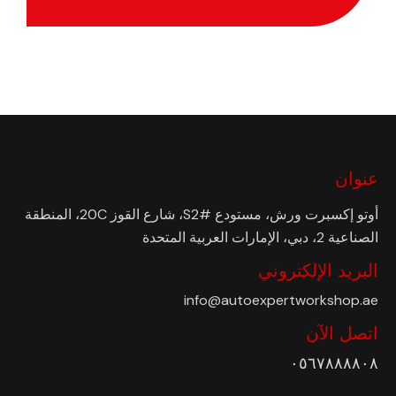
عنوان
أوتو إكسبرت ورش، مستودع #S2، شارع القوز 20C، المنطقة
الصناعية 2، دبي، الإمارات العربية المتحدة
البريد الإلكتروني
info@autoexpertworkshop.ae
اتصل الآن
٠٥٦٧٨٨٨٨٠٨