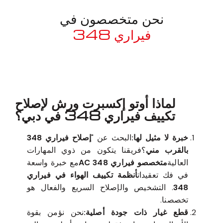
نحن متخصصون في
فيراري 348
معروف لما ذكر أعلاه
لماذا أوتو إكسبرت ورش لإصلاح
تكييف فيراري 348 في دبي؟
خبرة لا مثيل لها:
البحث عن "
إصلاح فيراري 348
بالقرب مني
؟فريقنا يتكون من ذوي المهارات
العالية
متخصصو فيراري 348 AC
مع خبرة واسعة
في فك تعقيدات
أنظمة تكييف الهواء في فيراري
348
. التشخيص والإصلاح السريع والفعال هو
تخصصنا.
قطع غيار ذات جودة أصلية:
نحن نؤمن بقوة