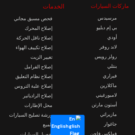
ماركات السيارات
الخدمات
مرسيدس
فحص مسبق مجاني
بي إم دبليو
إصلاح المحرك
أودي
إصلاح ناقل الحركة
لاند روفر
إصلاح تكييف الهواء
رولز رويس
تغيير الزيت
بنتلي
إصلاح الفرامل
فيراري
إصلاح نظام التعليق
ماكلارين
إصلاح علبة التروس
لامبورغيني
إصلاح الرادياتير
أستون مارتن
محل الإطارات
مازيراتي
ورشة تصليح السيارات
جاغوار
تلميع
English
فولكس فاجن
تفصيل السيارات