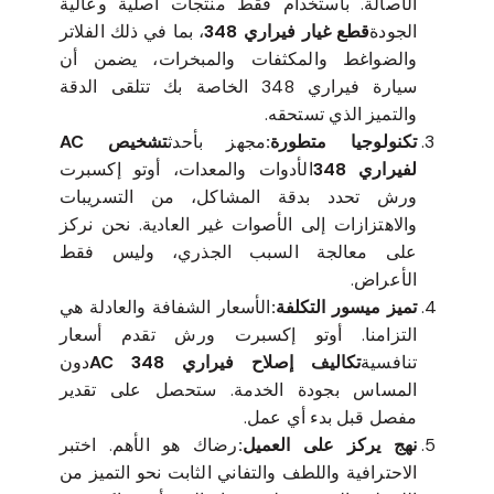
الأصالة. باستخدام فقط منتجات أصلية وعالية
الجودة
قطع غيار فيراري 348
، بما في ذلك الفلاتر
والضواغط والمكثفات والمبخرات، يضمن أن
سيارة فيراري 348 الخاصة بك تتلقى الدقة
والتميز الذي تستحقه.
تكنولوجيا متطورة:
مجهز بأحدث
تشخيص AC
لفيراري 348
الأدوات والمعدات، أوتو إكسبرت
ورش تحدد بدقة المشاكل، من التسريبات
والاهتزازات إلى الأصوات غير العادية. نحن نركز
على معالجة السبب الجذري، وليس فقط
الأعراض.
تميز ميسور التكلفة:
الأسعار الشفافة والعادلة هي
التزامنا. أوتو إكسبرت ورش تقدم أسعار
تنافسية
تكاليف إصلاح فيراري 348 AC
دون
المساس بجودة الخدمة. ستحصل على تقدير
مفصل قبل بدء أي عمل.
نهج يركز على العميل:
رضاك هو الأهم. اختبر
الاحترافية واللطف والتفاني الثابت نحو التميز من