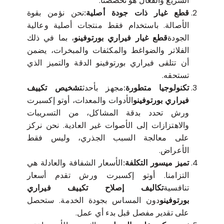
السريع والفعال هو تخصصنا.
قطع غيار ذات جودة أصلية:
نحن نؤمن بقوة
الأصالة. باستخدام فقط منتجات أصلية وعالية
الجودة
قطع غيار فيراري بورتوفينو
، بما في ذلك
الفلاتر والضواغط والمكثفات والمبخرات، يضمن
أن تتلقى فيراري بورتوفينو الدقة والتميز الذي
تستحقه.
تكنولوجيا متطورة:
مجهز بأحدث
تشخيص تكييف
فيراري بورتوفينو
الأدوات والمعدات، أوتو إكسبرت
ورش تحدد بدقة المشاكل، من التسريبات
والاهتزازات إلى الأصوات غير العادية. نحن نركز
على معالجة السبب الجذري، وليس فقط
الأعراض.
تميز ميسور التكلفة:
الأسعار الشفافة والعادلة هي
التزامنا. أوتو إكسبرت ورش تقدم أسعار
تنافسية
تكاليف إصلاح تكييف فيراري
بورتوفينو
دون المساس بجودة الخدمة. ستحصل
على تقدير مفصل قبل بدء أي عمل.