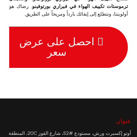
ترموستات تكييف الهواء في فيراري بورتوفينو
. رضاك هو
أولويتنا، ونتطلع إلى إبقائك بارداً ومريحاً على الطريق.
احصل على عرض
سعر
عنوان
أوتو إكسبرت ورش، مستودع #S2، شارع القوز 20C، المنطقة