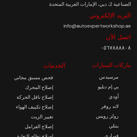
الصناعية 2، دبي، الإمارات العربية المتحدة
البريد الإلكتروني
info@autoexpertworkshop.ae
اتصل الآن
٠٥٦٧٨٨٨٨٠٨
ماركات السيارات
الخدمات
مرسيدس
فحص مسبق مجاني
بي إم دبليو
إصلاح المحرك
أودي
إصلاح ناقل الحركة
لاند روفر
إصلاح تكييف الهواء
رولز رويس
تغيير الزيت
بنتلي
إصلاح الفرامل
فيراري
إصلاح نظام التعليق