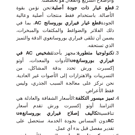
والإصلاح السريع والفعال هو تخصصنا.
قطع غيار ذات جودة أصلية:
نحن نؤمن بقوة
الأصالة. باستخدام فقط منتجات أصلية وعالية
الجودة
قطع غيار فيراري بوروسانج AC
، بما في
ذلك الفلاتر والضواغط والمكثفات والمبخرات،
يضمن أن تتلقى فيراري بوروسانغوي الدقة والتميز
الذي تستحقه.
تكنولوجيا متطورة:
مجهز بأحدث
تشخيص AC في
فيراري بوروسانغue
الأدوات والمعدات، أوتو
إكسبرت ورش تحدد بدقة المشاكل، من
التسريبات والاهتزازات إلى الأصوات غير العادية.
نحن نركز على معالجة السبب الجذري، وليس
فقط الأعراض.
تميز ميسور التكلفة:
الأسعار الشفافة والعادلة هي
التزامنا. أوتو إكسبرت ورش تقدم أسعار
تنافسية
تكاليف إصلاح فيراري بوروسانغue
AC
دون المساس بجودة الخدمة. ستحصل على
تقدير مفصل قبل بدء أي عمل.