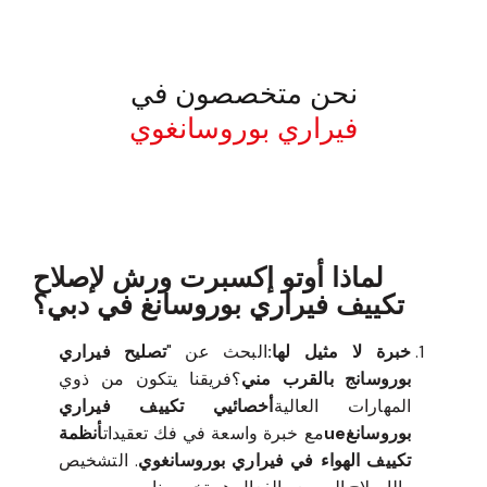
نحن متخصصون في
فيراري بوروسانغوي
معروف لما ذكر أعلاه
لماذا أوتو إكسبرت ورش لإصلاح
تكييف فيراري بوروسانغ في دبي؟
خبرة لا مثيل لها:
البحث عن "
تصليح فيراري
بوروسانج بالقرب مني
؟فريقنا يتكون من ذوي
المهارات العالية
أخصائيي تكييف فيراري
بوروسانغue
مع خبرة واسعة في فك تعقيدات
أنظمة
تكييف الهواء في فيراري بوروسانغوي
. التشخيص