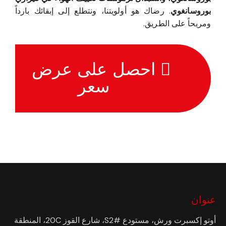
بوروسانغوي
. رضاك هو أولويتنا، ونتطلع إلى إبقائك بارداً
ومريحاً على الطريق.
احصل على عرض
سعر
عنوان
أوتو إكسبرت ورش، مستودع #S2، شارع القوز 20C، المنطقة