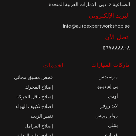
الصناعية 2، دبي، الإمارات العربية المتحدة
البريد الإلكتروني
info@autoexpertworkshop.ae
اتصل الآن
٠٥٦٧٨٨٨٨٠٨
ماركات السيارات
الخدمات
مرسيدس
فحص مسبق مجاني
بي إم دبليو
إصلاح المحرك
أودي
إصلاح ناقل الحركة
لاند روفر
إصلاح تكييف الهواء
رولز رويس
تغيير الزيت
بنتلي
إصلاح الفرامل
فيراري
إصلاح نظام التعليق