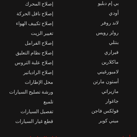
بي إم دبليو
إصلاح المحرك
أودي
إصلاح ناقل الحركة
لاند روفر
إصلاح تكييف الهواء
رولز رويس
تغيير الزيت
بنتلي
إصلاح الفرامل
فيراري
إصلاح نظام التعليق
ماكلارين
إصلاح علبة التروس
لامبورغيني
إصلاح الرادياتير
أستون مارتن
محل الإطارات
مازيراتي
ورشة تصليح السيارات
جاغوار
تلميع
فولكس فاجن
تفصيل السيارات
ميني كوبر
قطع غيار السيارات