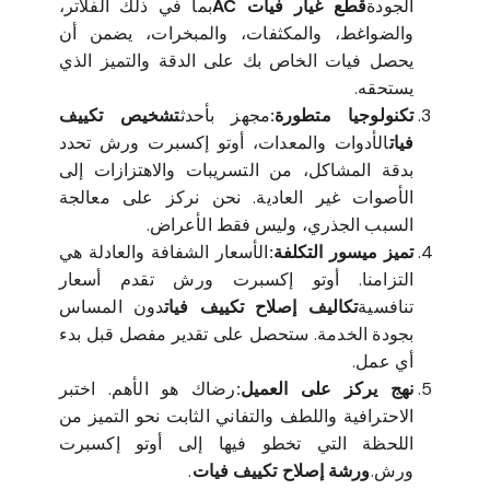
الجودة
قطع غيار فيات AC
بما في ذلك الفلاتر،
والضواغط، والمكثفات، والمبخرات، يضمن أن
يحصل فيات الخاص بك على الدقة والتميز الذي
يستحقه.
تكنولوجيا متطورة:
مجهز بأحدث
تشخيص تكييف
فيات
الأدوات والمعدات، أوتو إكسبرت ورش تحدد
بدقة المشاكل، من التسريبات والاهتزازات إلى
الأصوات غير العادية. نحن نركز على معالجة
السبب الجذري، وليس فقط الأعراض.
تميز ميسور التكلفة:
الأسعار الشفافة والعادلة هي
التزامنا. أوتو إكسبرت ورش تقدم أسعار
تنافسية
تكاليف إصلاح تكييف فيات
دون المساس
بجودة الخدمة. ستحصل على تقدير مفصل قبل بدء
أي عمل.
نهج يركز على العميل:
رضاك هو الأهم. اختبر
الاحترافية واللطف والتفاني الثابت نحو التميز من
اللحظة التي تخطو فيها إلى أوتو إكسبرت
ورش.
ورشة إصلاح تكييف فيات
.