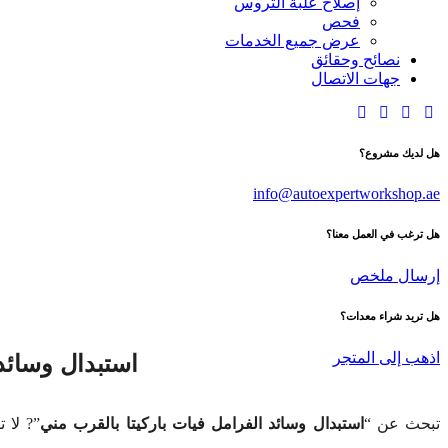
إصلاح علبة التروس
فحص
عرض جميع الخدمات
نصائح وحقائق
جهات الاتصال
هل لديك مشروع؟
info@autoexpertworkshop.ae
هل ترغب في العمل معنا؟
إرسال ملخص
هل تريد شراء معدات؟
استبدال وسائد 
اذهب إلى المتجر
تبحث عن “
استبدال وسائد الفرامل فيات باركيتا بالقرب مني
”? لا 