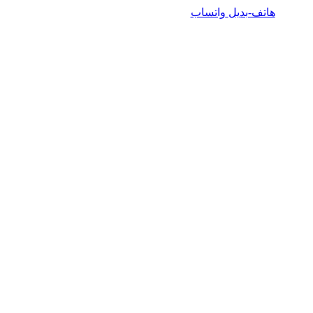
هاتف-بديل
واتساب