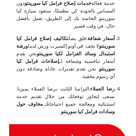
خدمة فعالة
خدمات إصلاح فرامل كيا سورينتو
دون
المساس بالجودة. كن مطمئنًا، ستعود سيارة كيا
سورينتو الخاصة بك إلى الطريق، تعمل بأفضل
حال، في وقت قصير.
أسعار شفافة:
قلق بشأن
تكاليف إصلاح فرامل كيا
سورينتو
لا تخف. في أوتو إكسبرت ورش لدينا
ورشة
استبدال وسائد الفرامل لكيا سورينتو
نحن نقدم
أسعار تنافسية وشفافة لـ
إصلاحات فرامل كيا
سورينتو
. نحن نقدم تقديرات عادلة وصادقة دون
أي رسوم مخفية.
رضا العملاء:
التزامنا الثابت برضا العملاء يميزنا.
نسعى لتجاوز توقعاتك من خلال تقديم خدمة
استثنائية ومعالجة جميع احتياجاتك.
مخاوف حول
وسادات فرامل كيا سورينتو
.