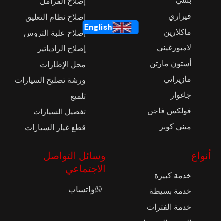
بنتلي
إصلاح الفرامل
فيراري
إصلاح نظام التعليق
English
ماكلارين
إصلاح علبة التروس
لامبورغيني
إصلاح الرادياتير
أستون مارتن
محل الإطارات
مازيراتي
ورشة تصليح السيارات
جاغوار
تلميع
فولكس فاجن
تفصيل السيارات
ميني كوبر
قطع غيار السيارات
أنواع
وسائل التواصل
الاجتماعي
خدمة كبيرة
واتساب
خدمة بسيطة
خدمة الفترات