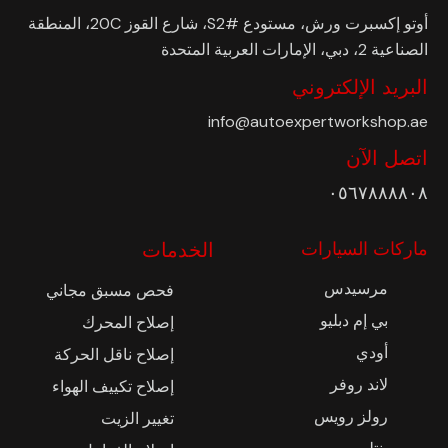
أوتو إكسبرت ورش، مستودع #S2، شارع القوز 20C، المنطقة
الصناعية 2، دبي، الإمارات العربية المتحدة
البريد الإلكتروني
info@autoexpertworkshop.ae
اتصل الآن
٠٥٦٧٨٨٨٨٠٨
ماركات السيارات
الخدمات
مرسيدس
فحص مسبق مجاني
بي إم دبليو
إصلاح المحرك
أودي
إصلاح ناقل الحركة
لاند روفر
إصلاح تكييف الهواء
رولز رويس
تغيير الزيت