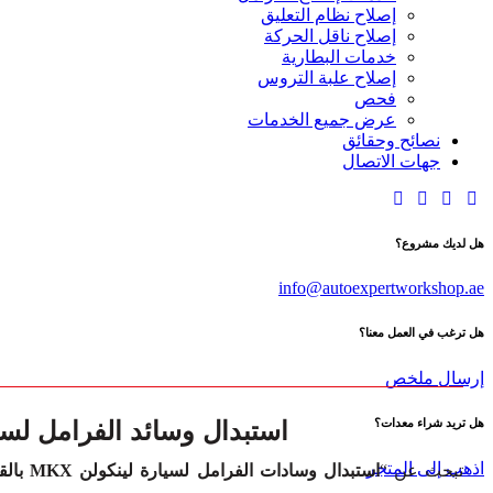
إصلاح نظام التعليق
إصلاح ناقل الحركة
خدمات البطارية
إصلاح علبة التروس
فحص
عرض جميع الخدمات
نصائح وحقائق
جهات الاتصال
هل لديك مشروع؟
info@autoexpertworkshop.ae
هل ترغب في العمل معنا؟
إرسال ملخص
استبدال وسائد الفرامل لسيارة لين
هل تريد شراء معدات؟
اذهب إلى المتجر
تبحث عن “
استبدال وسادات الفرامل لسيارة لينكولن MKX بالقرب مني