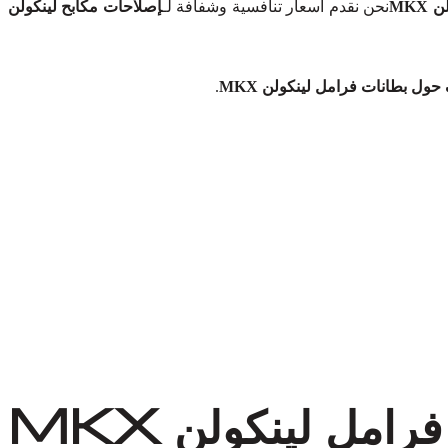
MK
نحن نقدم أسعار تنافسية وشفافة لـ
إصلاحات مكابح لينكولن
ول بطانات فرامل لينكولن MKX
.
مل لينكولن MKX