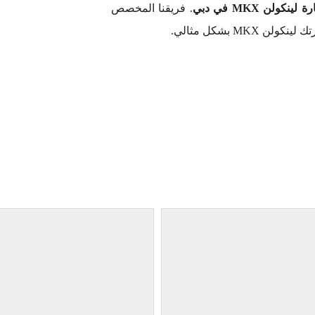
لن MKX في دبي
. فريقنا المخصص
M بشكل مثالي.