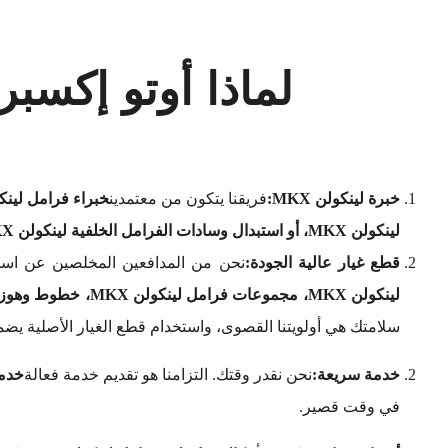
لماذا أوتو إكس
خبرة لينكولن MKX:
فريقنا يتكون من معتمدين
خبراء فرامل لينكول
لينكولن MKX، أو استبدال وسادات الفرامل الخلفية لينكولن MKX
قطع غيار عالية الجودة:
نحن من المدافعين المخلصين عن استخ
لينكولن MKX، مجموعات فرامل لينكولن MKX، خطوط وهوزات فرامل لينكولن MKX، قطع غيار فرامل لينكولن MKX، أسطوانات فرامل لينكولن MKX الرئيسية، وأسطوانات فرامل لينكولن MKX.
سلامتك هي أولويتنا القصوى، واستخدام قطع الغيار الأصلية ي
خدمة سريعة:
نحن نقدر وقتك. التزامنا هو تقديم خدمة فعالة
خدما
في وقت قصير.