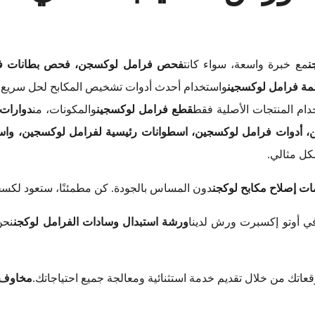
ن
مع خبرة واسعة، سواء كانت
فحص فرامل لوكسجن، فحص بطانات فرام
مة فرامل لوكسجين
واستخدام أحدث أدوات تشخيص المكابح لحل سريع ل
ام المنتجات الأصلية فقط
قطع فرامل لوكسجين
والمكونات، من
دوارات 
أدوات فرامل لوكسجين، اسطوانات رئيسية لفرامل لوكسجين، وا
كل مثالي.
ت إصلاح مكابح لوكجن
دون المساس بالجودة. كن مطمئنًا، ستعود لكسج
في أوتو إكسبرت ورش لدينا
ورشة استبدال وسادات الفرامل لوكجن
نحن
توقعاتك من خلال تقديم خدمة استثنائية ومعالجة جميع احتياجاتك.
مخاوف 