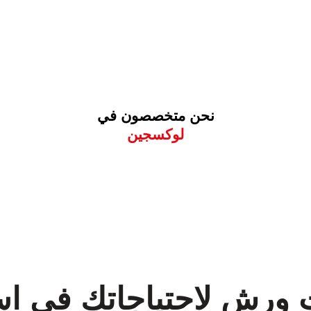
نحن متخصصون في
لوكسجين
معروف لما ذكر أعلاه
ت ورش لاحتياجاتك في ا