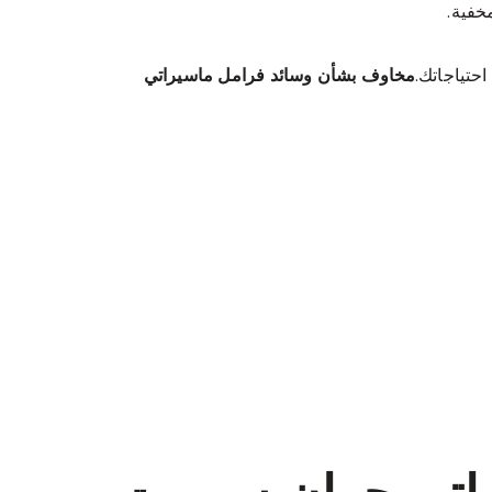
خفية.
احتياجاتك.
مخاوف بشأن وسائد فرامل ماسيراتي
اتي جران سبورت