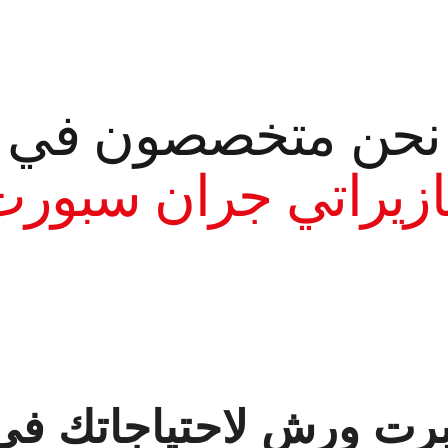
نحن متخصصون في
زيراتي جران سبور
معروف لما ذكر أعلاه
سبرت ورش لاحتياجاتك ف