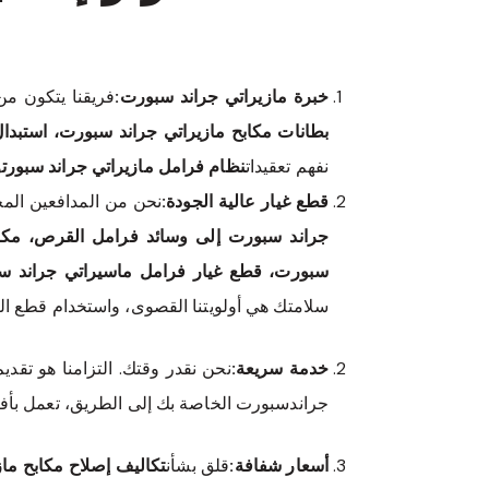
خبرة مازيراتي جراند سبورت:
فريقنا يتكون من
بطانات مكابح مازيراتي جراند سبورت، استبدال 
نفهم تعقيدات
نظام فرامل مازيراتي جراند سبورت
و
قطع غيار عالية الجودة:
نحن من المدافعين الم
جراند سبورت إلى وسائد فرامل القرص، مك
سبورت، قطع غيار فرامل ماسيراتي جراند سب
سلامتك هي أولويتنا القصوى، واستخدام قطع ال
خدمة سريعة:
نحن نقدر وقتك. التزامنا هو تقدي
جراندسبورت الخاصة بك إلى الطريق، تعمل بأف
أسعار شفافة:
قلق بشأن
تكاليف إصلاح مكابح ماز