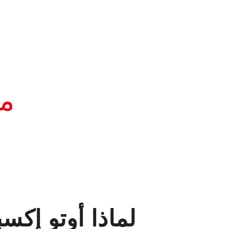
ما
لماذا أوتو إك