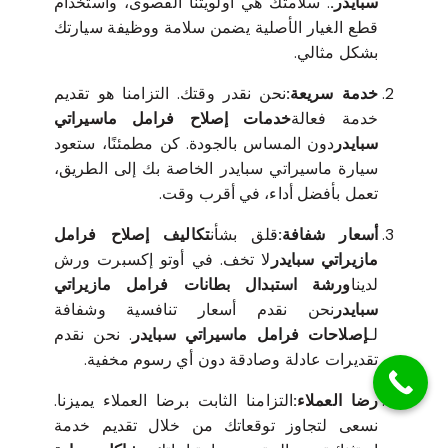
سبايدر.
. سلامتك هي أولويتنا القصوى، واستخدام
قطع الغيار الأصلية يضمن سلامة ووظيفة سيارتك
بشكل مثالي.
خدمة سريعة:
نحن نقدر وقتك. التزامنا هو تقديم
خدمة فعالة
خدمات إصلاح فرامل ماسيراتي
سبايدر
دون المساس بالجودة. كن مطمئنًا، ستعود
سيارة ماسيراتي سبايدر الخاصة بك إلى الطريق،
تعمل بأفضل أداء، في أقرب وقت.
أسعار شفافة:
قلق بشأن
تكاليف إصلاح فرامل
مازيراتي سبايدر
لا تخف. في أوتو إكسبرت ورش
لدينا
ورشة استبدال بطانات فرامل مازيراتي
سبايدر
نحن نقدم أسعار تنافسية وشفافة
لـ
إصلاحات فرامل ماسيراتي سبايدر
. نحن نقدم
تقديرات عادلة وصادقة دون أي رسوم مخفية.
رضا العملاء:
التزامنا الثابت برضا العملاء يميزنا.
نسعى لتجاوز توقعاتك من خلال تقديم خدمة