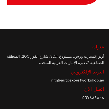
عنوان
أوتو إكسبرت ورش، مستودع #S2، شارع القوز 20C، المنطقة
الصناعية 2، دبي، الإمارات العربية المتحدة
البريد الإلكتروني
info@autoexpertworkshop.ae
اتصل الآن
٠٥٦٧٨٨٨٨٠٨