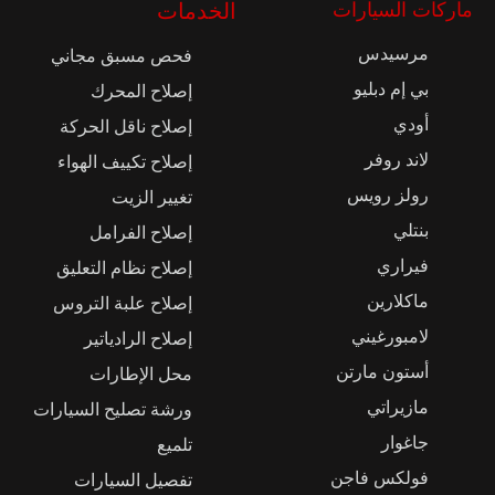
ماركات السيارات
الخدمات
مرسيدس
فحص مسبق مجاني
بي إم دبليو
إصلاح المحرك
أودي
إصلاح ناقل الحركة
لاند روفر
إصلاح تكييف الهواء
رولز رويس
تغيير الزيت
بنتلي
إصلاح الفرامل
فيراري
إصلاح نظام التعليق
ماكلارين
إصلاح علبة التروس
لامبورغيني
إصلاح الرادياتير
أستون مارتن
محل الإطارات
مازيراتي
ورشة تصليح السيارات
جاغوار
تلميع
فولكس فاجن
تفصيل السيارات