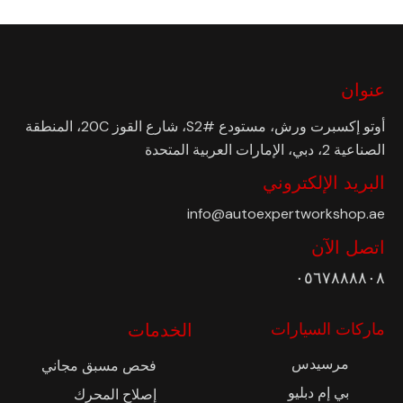
عنوان
أوتو إكسبرت ورش، مستودع #S2، شارع القوز 20C، المنطقة
الصناعية 2، دبي، الإمارات العربية المتحدة
البريد الإلكتروني
info@autoexpertworkshop.ae
اتصل الآن
٠٥٦٧٨٨٨٨٠٨
ماركات السيارات
الخدمات
مرسيدس
فحص مسبق مجاني
بي إم دبليو
إصلاح المحرك