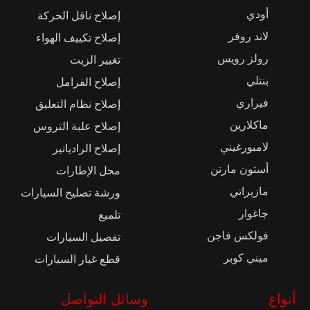
أودي
إصلاح ناقل الحركة
لاند روفر
إصلاح تكييف الهواء
رولز رويس
تغيير الزيت
بنتلي
إصلاح الفرامل
فيراري
إصلاح نظام التعليق
ماكلارين
إصلاح علبة التروس
لامبورغيني
إصلاح الرادياتير
أستون مارتن
محل الإطارات
مازيراتي
ورشة تصليح السيارات
جاغوار
تلميع
فولكس فاجن
تفصيل السيارات
ميني كوبر
قطع غيار السيارات
أنواع
وسائل التواصل