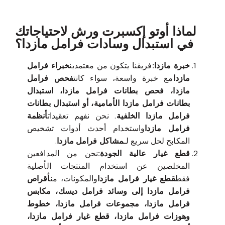
لماذا أوتو إكسبرت ورش لاحتياجاتك
في استبدال وسادات فرامل مازدا؟
خبرة مازدا:
فريقنا يتكون من معتمدين
خبراء فرامل
مازدا
مع خبرة واسعة، سواء كانت
فحص فرامل
مازدا، فحص بطانات فرامل مازدا، استبدال
بطانات فرامل مازدا الأمامية، أو استبدال بطانات
فرامل مازدا الخلفية
. نحن نفهم تعقيدات
أنظمة
فرامل مازدا
واستخدام أحدث أدوات تشخيص
المكابح لحل سريع لـ
مشاكل فرامل مازدا
.
قطع غيار عالية الجودة:
نحن من المدافعين
المخلصين عن استخدام المنتجات الأصلية
فقط
قطع غيار فرامل مازدا
والمكونات، من
أقراص
فرامل مازدا إلى وسائد فرامل ديسك، مكابس
فرامل مازدا، مجموعات فرامل مازدا، خطوط
وهوزات فرامل مازدا، قطع غيار فرامل مازدا،