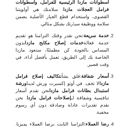
أسطوانات مازدا الرئيسية للفرامل، وأسطوانات
فرامل العجلات مازدا
. سلامتك هي أولويتنا
القصوى، واستخدام قطع الغيار الأصلية يضمن
سلامة ووظيفة سيارتك بشكل مثالي.
خدمة سريعة:
نحن نقدر وقتك. التزامنا هو تقديم
خدمة فعالة
خدمات إصلاح مكابح مازدا
بدون
المساس بالجودة. كن مطمئنًا، ستعود مازدا
الخاصة بك إلى الطريق، تعمل بأفضل أداء، في
وقت قصير.
أسعار شفافة:
قلق بشأن
تكاليف إصلاح فرامل
مازدا
لا تخف. في أوتو إكسبرت ورش لدينا
ورشة
استبدال بطانات فرامل مازدا
نحن نقدم أسعار
تنافسية وشفافة لـ
إصلاحات فرامل مازدا
. نحن
نقدم تقديرات عادلة وصادقة دون أي رسوم
مخفية.
رضا العملاء:
التزامنا الثابت برضا العملاء يميزنا.