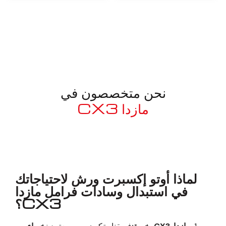
نحن متخصصون في
مازدا CX3
معروف لما ذكر أعلاه
لماذا أوتو إكسبرت ورش لاحتياجاتك
في استبدال وسادات فرامل مازدا
CX3؟