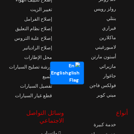
رولز رويس
تغيير الزيت
بنتلي
إصلاح الفرامل
فيراري
إصلاح نظام التعليق
ماكلارين
إصلاح علبة التروس
لامبورغيني
إصلاح الرادياتير
أستون مارتن
محل الإطارات
مازيراتي
ورشة تصليح السيارات
English
جاغوار
تلميع
فولكس فاجن
تفصيل السيارات
ميني كوبر
قطع غيار السيارات
أنواع
وسائل التواصل
الاجتماعي
خدمة كبيرة
واتساب