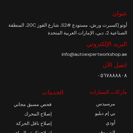
عنوان
أوتو إكسبرت ورش، مستودع #S2، شارع القوز 20C، المنطقة
الصناعية 2، دبي، الإمارات العربية المتحدة
البريد الإلكتروني
info@autoexpertworkshop.ae
اتصل الآن
٠٥٦٧٨٨٨٨٠٨
ماركات السيارات
الخدمات
مرسيدس
فحص مسبق مجاني
بي إم دبليو
إصلاح المحرك
أودي
إصلاح ناقل الحركة
لاند روفر
إصلاح تكييف الهواء