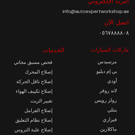
البريد الإلكتروني
info@autoexpertworkshop.ae
اتصل الآن
٠٥٦٧٨٨٨٨٠٨
ماركات السيارات
الخدمات
مرسيدس
فحص مسبق مجاني
بي إم دبليو
إصلاح المحرك
أودي
إصلاح ناقل الحركة
لاند روفر
إصلاح تكييف الهواء
رولز رويس
تغيير الزيت
بنتلي
إصلاح الفرامل
فيراري
إصلاح نظام التعليق
ماكلارين
إصلاح علبة التروس