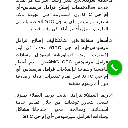
خدمة سريعة:
نحن نقدر وقتك. التزامنا هو تقديم
خدمة فعالة
خدمات إصلاح فرامل مرسيدس-أي
إم جي GTC
دون المساومة على الجودة. تأكد،
ستعود مرسيدس-أي إم جي GTC الخاصة بك إلى
الطريق، تعمل بأفضل أداء، في وقت قصير.
أسعار شفافة:
قلق بشأن
تكاليف إصلاح فرامل
مرسيدس-إيه إم جي GTC
لا تخف. في أوتو
إكسبرت ورش لدينا
ورشة استبدال وسادات
فرامل مرسيدس-AMG GTC
نحن نقدم أسعار
تنافسية وشفافة لـ
إصلاحات فرامل مرسيدس-أي
إم جي GTC
. نحن نقدم تقديرات عادلة وصادقة
دون أي رسوم مخفية.
رضا العملاء:
التزامنا الثابت برضا العملاء يميزنا.
نسعى لتجاوز توقعاتك من خلال تقديم خدمة
استثنائية ومعالجة جميع احتياجاتك.
مشاكل
وسادات الفرامل لميرسيدس-أي إم جي GTC
.