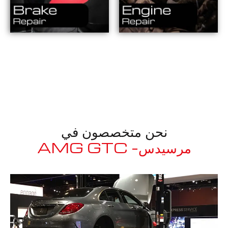
نحن متخصصون في
مرسيدس- AMG GTC
معروف لما ذكر أعلاه