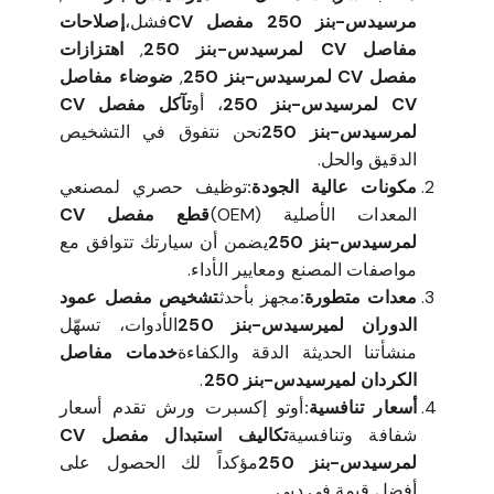
مرسيدس-بنز 250 مفصل CV
فشل،
إصلاحات
مفاصل CV لمرسيدس-بنز 250
,
اهتزازات
مفصل CV لمرسيدس-بنز 250
,
ضوضاء مفاصل
CV لمرسيدس-بنز 250
، أو
تآكل مفصل CV
لمرسيدس-بنز 250
نحن نتفوق في التشخيص
الدقيق والحل.
مكونات عالية الجودة:
توظيف حصري لمصنعي
المعدات الأصلية (OEM)
قطع مفصل CV
لمرسيدس-بنز 250
يضمن أن سيارتك تتوافق مع
مواصفات المصنع ومعايير الأداء.
معدات متطورة:
مجهز بأحدث
تشخيص مفصل عمود
الدوران لميرسيدس-بنز 250
الأدوات، تسهّل
منشأتنا الحديثة الدقة والكفاءة
خدمات مفاصل
الكردان لميرسيدس-بنز 250
.
أسعار تنافسية:
أوتو إكسبرت ورش تقدم أسعار
شفافة وتنافسية
تكاليف استبدال مفصل CV
لمرسيدس-بنز 250
مؤكداً لك الحصول على
أفضل قيمة في دبي.