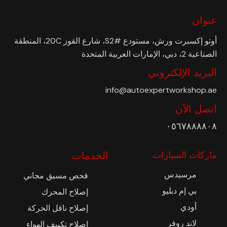
عنوان
أوتو إكسبرت ورش، مستودع #S2، شارع القوز 20C، المنطقة
الصناعية 2، دبي، الإمارات العربية المتحدة
البريد الإلكتروني
info@autoexpertworkshop.ae
اتصل الآن
٠٥٦٧٨٨٨٨٠٨
ماركات السيارات
الخدمات
مرسيدس
فحص مسبق مجاني
بي إم دبليو
إصلاح المحرك
أودي
إصلاح ناقل الحركة
لاند روفر
إصلاح تكييف الهواء