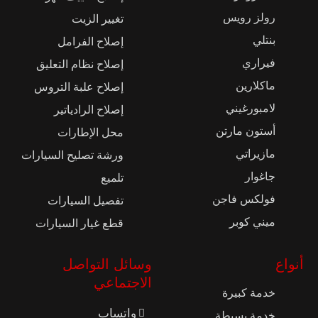
رولز رويس
تغيير الزيت
بنتلي
إصلاح الفرامل
فيراري
إصلاح نظام التعليق
ماكلارين
إصلاح علبة التروس
لامبورغيني
إصلاح الرادياتير
أستون مارتن
محل الإطارات
مازيراتي
ورشة تصليح السيارات
جاغوار
تلميع
فولكس فاجن
تفصيل السيارات
ميني كوبر
قطع غيار السيارات
أنواع
وسائل التواصل
الاجتماعي
خدمة كبيرة
واتساب
خدمة بسيطة