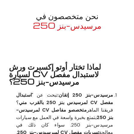
نحن متخصصون في
مرسيدس-بنز 250
معروف لما ذكر أعلاه
لماذا تختار أوتو إكسبرت ورش
لاستبدال مفصل CV لسيارة
مرسيدس-بنز 250؟
مرسيدس-بنز 250 إتقان:
تبحث عن "
استبدال
مفصل CV لمرسيدس بنز 250 بالقرب مني
؟
فريقنا الماهر
متخصصو مفاصل CV لمرسيدس-
بنز 250
يتمتع بخبرة واسعة في العمل مع سيارات
مرسيدس-بنز 250. سواء كان ذلك في
معالجة
تسربات مفصل CV لميرسيدس-بنز 250
,