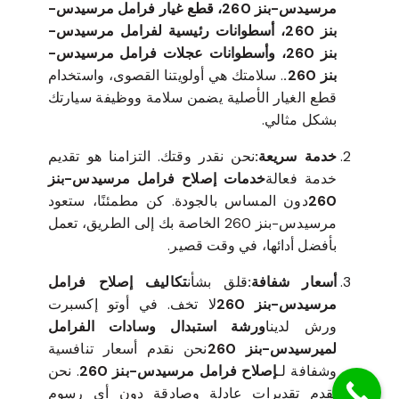
مرسيدس-بنز 260، قطع غيار فرامل مرسيدس-
بنز 260، أسطوانات رئيسية لفرامل مرسيدس-
بنز 260، وأسطوانات عجلات فرامل مرسيدس-
بنز 260.
. سلامتك هي أولويتنا القصوى، واستخدام
قطع الغيار الأصلية يضمن سلامة ووظيفة سيارتك
بشكل مثالي.
خدمة سريعة:
نحن نقدر وقتك. التزامنا هو تقديم
خدمة فعالة
خدمات إصلاح فرامل مرسيدس-بنز
260
دون المساس بالجودة. كن مطمئنًا، ستعود
مرسيدس-بنز 260 الخاصة بك إلى الطريق، تعمل
بأفضل أدائها، في وقت قصير.
أسعار شفافة:
قلق بشأن
تكاليف إصلاح فرامل
مرسيدس-بنز 260
لا تخف. في أوتو إكسبرت
ورش لدينا
ورشة استبدال وسادات الفرامل
لميرسيدس-بنز 260
نحن نقدم أسعار تنافسية
وشفافة لـ
إصلاح فرامل مرسيدس-بنز 260
. نحن
نقدم تقديرات عادلة وصادقة دون أي رسوم