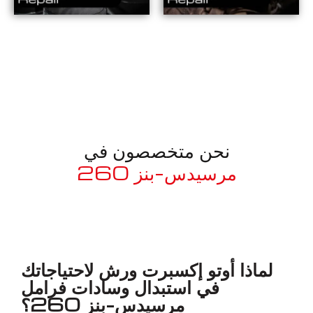
نحن متخصصون في
مرسيدس-بنز 260
معروف لما ذكر أعلاه
لماذا أوتو إكسبرت ورش لاحتياجاتك
في استبدال وسادات فرامل
مرسيدس-بنز 260؟