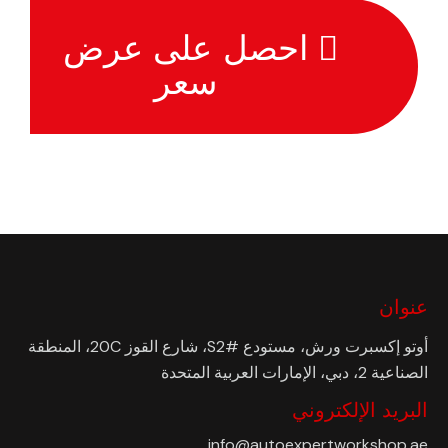
احصل على عرض
سعر
عنوان
أوتو إكسبرت ورش، مستودع #S2، شارع القوز 20C، المنطقة
الصناعية 2، دبي، الإمارات العربية المتحدة
البريد الإلكتروني
info@autoexpertworkshop.ae