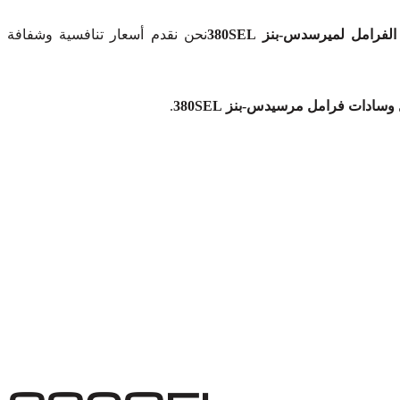
رامل لميرسدس-بنز 380SEL
نحن نقدم أسعار تنافسية وشفافة
سادات فرامل مرسيدس-بنز 380SEL
.