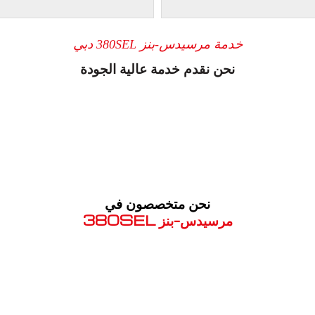
خدمة مرسيدس-بنز 380SEL دبي
نحن نقدم خدمة عالية الجودة
نحن متخصصون في
مرسيدس-بنز 380SEL
معروف لما ذكر أعلاه