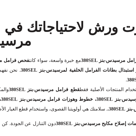
برت ورش لاحتياجاتك في 
مرسيدس-
مل مرسيدس-بنز 380SEL
مع خبرة واسعة، سواء كانت
. نحن نفهم 
.
دام المنتجات الأصلية فقط
قطع فرامل مرسيدس-بنز 380SEL
والمك
. سلامتك هي أولويتنا القصوى، واستخدام قطع الغيار ا
ات إصلاح مكابح مرسيدس-بنز 380SEL