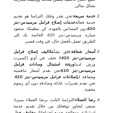
بشكل مثالي.
خدمة سريعة:
نحن نقدر وقتك. التزامنا هو تقديم
خدمة فعالة
خدمات إصلاح فرامل مرسيدس-بنز
420
دون المساس بالجودة. كن مطمئنًا، ستعود
سيارة مرسيدس-بنز 420 الخاصة بك إلى
الطريق، تعمل بأفضل حال، في وقت قصير.
أسعار شفافة:
قلق بشأن
تكاليف إصلاح فرامل
مرسيدس-بنز 420
لا تخف. في أوتو إكسبرت
ورش لدينا
ورشة استبدال وسادات فرامل
مرسيدس-بنز 420
نحن نقدم أسعار تنافسية
وشفافة لـ
إصلاحات فرامل مرسيدس-بنز 420
.
نحن نقدم تقديرات عادلة وصادقة دون أي رسوم
مخفية.
رضا العملاء:
التزامنا الثابت برضا العملاء يميزنا.
نسعى لتجاوز توقعاتك من خلال تقديم خدمة
استثنائية ومعالجة جميع احتياجاتك.
مخاوف حول