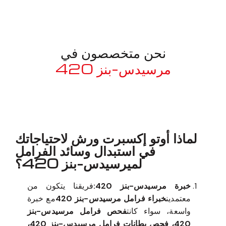
نحن متخصصون في
مرسيدس-بنز 420
معروف لما ذكر أعلاه
لماذا أوتو إكسبرت ورش لاحتياجاتك
في استبدال وسائد الفرامل
لميرسيدس-بنز 420؟
خبرة مرسيدس-بنز 420:
فريقنا يتكون من
معتمدين
خبراء فرامل مرسيدس-بنز 420
مع خبرة
واسعة، سواء كانت
فحص فرامل مرسيدس-بنز
420، فحص بطانات فرامل مرسيدس-بنز 420،