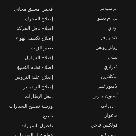
مرسيدس
فحص مسبق مجاني
بي إم دبليو
إصلاح المحرك
أودي
إصلاح ناقل الحركة
لاند روفر
إصلاح تكييف الهواء
رولز رويس
تغيير الزيت
بنتلي
إصلاح الفرامل
فيراري
إصلاح نظام التعليق
ماكلارين
إصلاح علبة التروس
لامبورغيني
إصلاح الرادياتير
أستون مارتن
محل الإطارات
مازيراتي
ورشة تصليح السيارات
جاغوار
تلميع
فولكس فاجن
تفصيل السيارات
ميني كوبر
قطع غيار السيارات