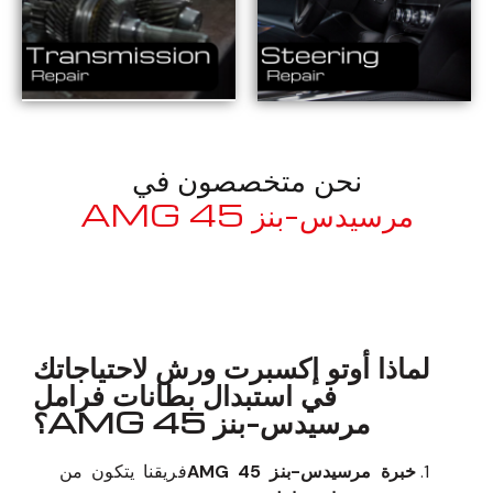
نحن متخصصون في
مرسيدس-بنز 45 AMG
معروف لما ذكر أعلاه
لماذا أوتو إكسبرت ورش لاحتياجاتك
في استبدال بطانات فرامل
مرسيدس-بنز 45 AMG؟
خبرة مرسيدس-بنز 45 AMG
فريقنا يتكون من