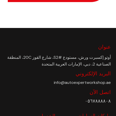
عنوان
أوتو إكسبرت ورش، مستودع #S2، شارع القوز 20C، المنطقة
الصناعية 2، دبي، الإمارات العربية المتحدة
البريد الإلكتروني
info@autoexpertworkshop.ae
اتصل الآن
٠٥٦٧٨٨٨٨٠٨
ماركات السيارات
الخدمات