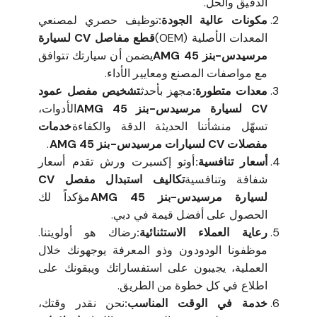
الدقيق والحل.
مكونات عالية الجودة:
توظيف حصري لمصنعي
المعدات الأصلية (OEM)
قطع مفاصل CV لسيارة
مرسيدس-بنز 45 AMG
يضمن أن سيارتك تتوافق
مع مواصفات المصنع ومعايير الأداء.
معدات متطورة:
مجهز بأحدث
تشخيص مفصل عمود
CV لسيارة مرسيدس-بنز 45 AMG
الأدوات،
تسهّل منشأتنا الحديثة الدقة والكفاءة
خدمات
مفصلات CV لسيارات مرسيدس-بنز 45 AMG
.
أسعار تنافسية:
أوتو إكسبرت ورش تقدم أسعار
شفافة وتنافسية
تكاليف استبدال مفصل CV
لسيارة مرسيدس-بنز 45 AMG
مؤكداً لك
الحصول على أفضل قيمة في دبي.
رعاية العملاء الاستثنائية:
رضاك هو أولويتنا.
موظفونا الودودون وذو المعرفة يوجهونك خلال
العملية، يجيبون على استفساراتك ويبقونك على
اطلاع في كل خطوة من الطريق.
خدمة في الوقت المناسب:
نحن نقدر وقتك،